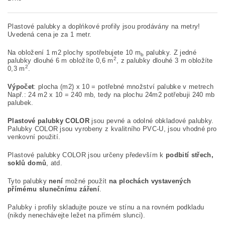
Plastové palubky a doplńkové profily jsou prodávány na metry!
Uvedená cena je za 1 metr.
Na obložení 1 m2 plochy spotřebujete 10 m
palubky. Z jedné
b
2
palubky dlouhé 6 m obložíte 0,6 m
, z palubky dlouhé 3 m obložíte
2
0,3 m
.
Výpočet
: plocha (m2) x 10 = potřebné množství palubke v metrech
Např.: 24 m2 x 10 = 240 mb, tedy na plochu 24m2 potřebuji 240 mb
palubek.
Plastové palubky COLOR
jsou pevné a odolné obkladové palubky.
Palubky COLOR jsou vyrobeny z kvalitního PVC-U, jsou vhodné pro
venkovní použití.
Plastové palubky COLOR jsou určeny především k
podbití střech,
soklů domů
, atd.
Tyto palubky
není
možné použít
na plochách vystavených
přímému slunečnímu záření
.
Palubky i profily skladujte pouze ve stínu a na rovném podkladu
(nikdy nenechávejte ležet na přímém slunci).