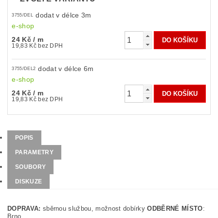
dodat v délce 3m
3755/DEL
e-shop
24 Kč
/ m
19,83 Kč bez DPH
dodat v délce 6m
3755/DEL2
e-shop
24 Kč
/ m
19,83 Kč bez DPH
POPIS
PARAMETRY
SOUBORY
DISKUZE
DOPRAVA:
sběrnou službou, možnost dobírky
ODBĚRNÉ MÍSTO
:
Brno