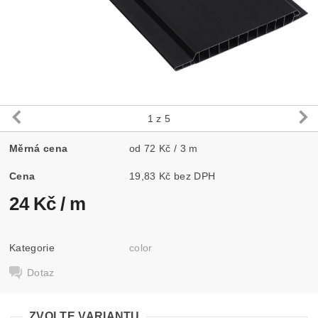
1
z 5
Měrná cena
od 72 Kč / 3 m
Cena
19,83 Kč bez DPH
24 Kč
/ m
Kategorie
color
Dotaz
ZVOLTE VARIANTU