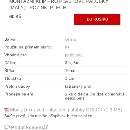
MONTÁŽNÍ KLIP PRO PLASTOVÉ PALUBKY
(MALÝ) - POZINK. PLECH
60 Kč
Barva
černá
Použití na přímém slunci
ne
Vhodné pro
podhledy
Délka
3m, 6m
Šířka
10 cm
Tloušťka
1 cm
Profil skladby
tatranský profil
Prodejni balení
1 ks o délce 3m (lze objednat i
délku 6m)
Montážní návod - plastové palubky COLOR (1.9 MB)
Buďte první, kdo napíše příspěvek k této položce.
Přidat komentář