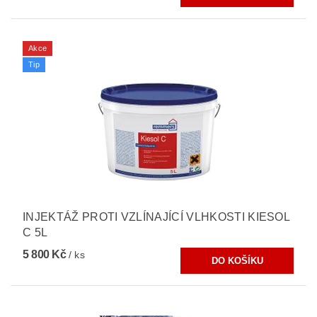
Akce
Tip
INJEKTÁŽ PROTI VZLÍNAJÍCÍ VLHKOSTI KIESOL
C 5L
5 800 Kč
/ ks