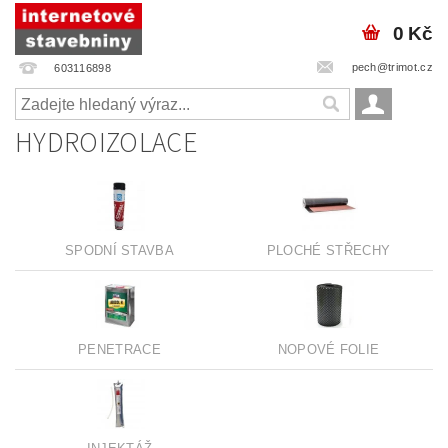
0 Kč
pech@trimot.cz
603116898
HYDROIZOLACE
SPODNÍ STAVBA
PLOCHÉ STŘECHY
PENETRACE
NOPOVÉ FOLIE