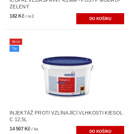
ICOPAL VEDASPRINT 4,2MM - POSYP MODRO-
ZELENÝ
182 Kč
/ m2
Akce
Tip
INJEKTÁŽ PROTI VZLÍNAJÍCÍ VLHKOSTI KIESOL
C 12,5L
14 507 Kč
/ ks