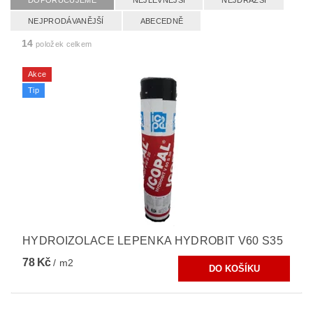
DOPORUČUJEME
NEJLEVNĚJŠÍ
NEJDRAŽŠÍ
NEJPRODÁVANĚJŠÍ
ABECEDNĚ
14
položek celkem
Akce
Tip
HYDROIZOLACE LEPENKA HYDROBIT V60 S35
78 Kč
/ m2