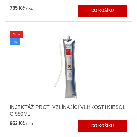
785 Kč
/ ks
Akce
Tip
INJEKTÁŽ PROTI VZLÍNAJÍCÍ VLHKOSTI KIESOL
C 550ML
953 Kč
/ ks