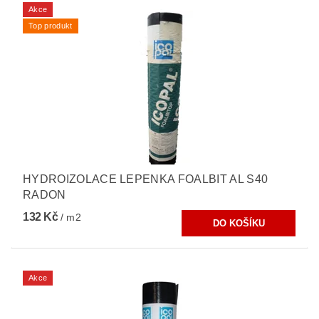
Akce
Top produkt
HYDROIZOLACE LEPENKA FOALBIT AL S40
RADON
132 Kč
/ m2
Akce