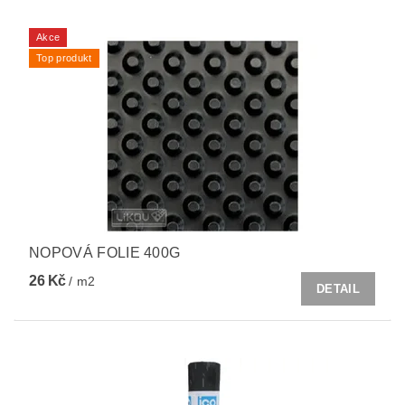
Akce
Top produkt
NOPOVÁ FOLIE 400G
26 Kč
/ m2
DETAIL