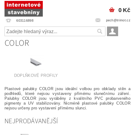
0 Kč
pech@trimot.cz
603116898
COLOR
DOPLŇKOVÉ PROFILY
Plastové palubky COLOR jsou ideální volbou pro obklady stěn a
podhledů, které nejsou vystaveny přímému slunečnímu záření.
Palubky COLOR jsou vyráběny z kvalitního PVC probarveného
pigmenty a UV stabilizovány. Nicméně plastové palubky COLOR
nejsou určeny pro vystavení přímému slunci.
NEJPRODÁVANĚJŠÍ