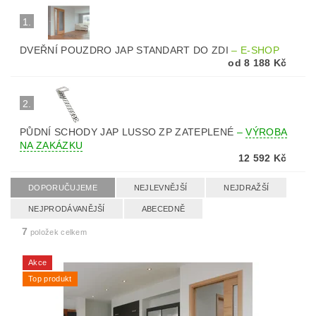
1.
DVEŘNÍ POUZDRO JAP STANDART DO ZDI
–
E-SHOP
od 8 188 Kč
2.
PŮDNÍ SCHODY JAP LUSSO ZP ZATEPLENÉ
–
VÝROBA
NA ZAKÁZKU
12 592 Kč
DOPORUČUJEME
NEJLEVNĚJŠÍ
NEJDRAŽŠÍ
NEJPRODÁVANĚJŠÍ
ABECEDNĚ
7
položek celkem
Akce
Top produkt