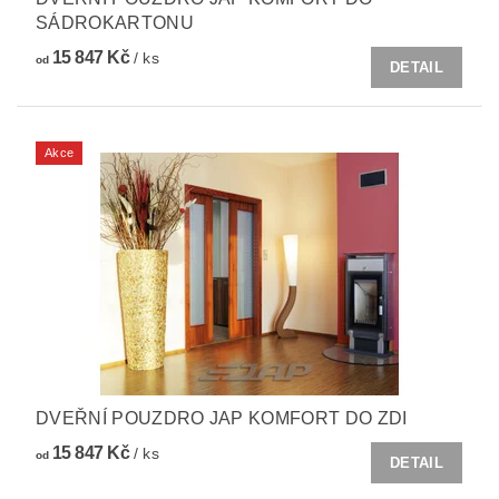
SÁDROKARTONU
15 847 Kč
/ ks
od
DETAIL
Akce
DVEŘNÍ POUZDRO JAP KOMFORT DO ZDI
15 847 Kč
/ ks
od
DETAIL