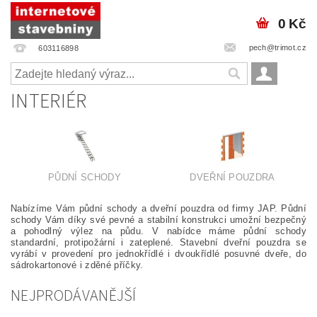
0 Kč
pech@trimot.cz
603116898
INTERIÉR
PŮDNÍ SCHODY
DVEŘNÍ POUZDRA
Nabízíme Vám půdní schody a dveřní pouzdra od firmy JAP. Půdní
schody Vám díky své pevné a stabilní konstrukci umožní bezpečný
a pohodlný výlez na půdu. V nabídce máme půdní schody
standardní, protipožární i zateplené. Stavební dveřní pouzdra se
vyrábí v provedení pro jednokřídlé i dvoukřídlé posuvné dveře, do
sádrokartonové i zděné příčky.
NEJPRODÁVANĚJŠÍ