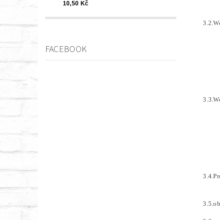
10,50 Kč
3.2.W
FACEBOOK
3.3.W
3.4.P
3.5.o