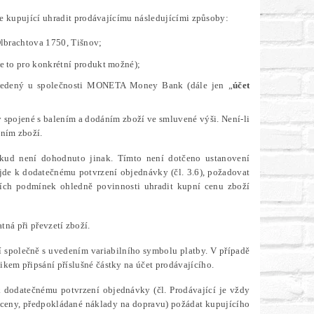
e kupující uhradit prodávajícímu následujícími způsoby:
Olbrachtova 1750, Tišnov;
e to pro konkrétní produkt možné);
 vedený u společnosti MONETA Money Bank (dále jen „
účet
y spojené s balením a dodáním zboží ve smluvené výši. Není-li
áním zboží.
pokud není dohodnuto jinak.
Tímto není dotčeno ustanovení
ojde k dodatečnému potvrzení objednávky (čl. 3.6), požadovat
ních podmínek ohledně povinnosti uhradit kupní cenu zboží
tná při převzetí zboží.
í společně s uvedením variabilního symbolu platby. V případě
kem připsání příslušné částky na účet prodávajícího.
 k dodatečnému potvrzení objednávky (čl. Prodávající je vždy
í ceny, předpokládané náklady na dopravu) požádat kupujícího