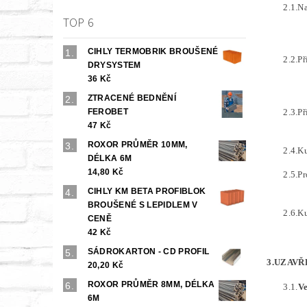
2.1.N
TOP 6
CIHLY TERMOBRIK BROUŠENÉ
2.2.P
DRYSYSTEM
36 Kč
ZTRACENÉ BEDNĚNÍ
2.3.P
FEROBET
47 Kč
ROXOR PRŮMĚR 10MM,
2.4.K
DÉLKA 6M
14,80 Kč
2.5.P
CIHLY KM BETA PROFIBLOK
BROUŠENÉ S LEPIDLEM V
2.6.K
CENĚ
42 Kč
SÁDROKARTON - CD PROFIL
3.UZAVŘ
20,20 Kč
ROXOR PRŮMĚR 8MM, DÉLKA
3.1.
Ve
6M