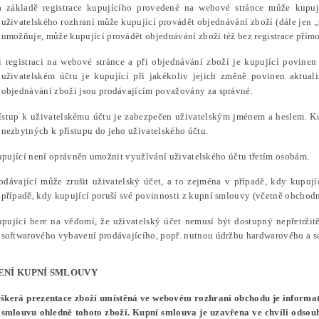
a základě registrace kupujícího provedené na webové stránce může kupuj
uživatelského rozhraní může kupující provádět objednávání zboží (dále jen „
umožňuje, může kupující provádět objednávání zboží též bez registrace přím
ři registraci na webové stránce a při objednávání zboží je kupující povin
uživatelském účtu je kupující při jakékoliv jejich změně povinen aktual
objednávání zboží jsou prodávajícím považovány za správné.
řístup k uživatelskému účtu je zabezpečen uživatelským jménem a heslem. K
nezbytných k přístupu do jeho uživatelského účtu.
upující není oprávněn umožnit využívání uživatelského účtu třetím osobám.
rodávající může zrušit uživatelský účet, a to zejména v případě, kdy kupuj
případě, kdy kupující poruší své povinnosti z kupní smlouvy (včetně obchod
upující bere na vědomí, že uživatelský účet nemusí být dostupný nepřetrži
softwarového vybavení prodávajícího, popř. nutnou údržbu hardwarového a s
ENÍ KUPNÍ SMLOUVY
škerá prezentace zboží umístěná ve webovém rozhraní obchodu je informat
smlouvu ohledně tohoto zboží. Kupní smlouva je uzavřena ve chvíli odsouh