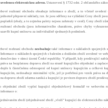
uvedenou elektronickou adresu.
Ustanovení § 1732 odst. 2 občanského zákon
ebové rozhraní obchodu obsahuje informace o zboží, a to včetně uvedení 
jednotně přepravní náklady, tzn. že jsou sděleny na vyžádání.Ceny zboží jso
poplatků (obaly, a to zejména palety nejsou zahrnuty v ceně).
Ceny zboží zůs
rozhraní obchodu (jsou informativního charakteru, právo chyby vyhrazeno
uzavřít kupní smlouvu za individuálně sjednaných podmínek.
ebové rozhraní obchodu
neobsahuje
také informace o nákladech spojených 
Informace o nákladech spojených s balením a dodáním zboží uvedené ve web
doručováno v rámci území České republiky. V případě, kdy prodávající nabí
práva na bezplatnou dopravu zboží na straně kupujícího objednání a zaplac
dojde k částečnému odstoupení od kupní smlouvy kupujícím a celková kup
kupujícím, nedosahuje minimální výše, jež je potřebná pro vznik práva na 
na dopravu zboží zdarma zaniká a kupující je povinen dopravu zboží prodáva
ro objednání zboží vyplní kupující objednávkový formulář ve webovém r
informace o:
bjednávaném zboží (objednávané zboží „vloží“ kupující do elektronického n