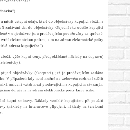
ednávaného zboží a
ednávka
“).
 měnit vstupní údaje, které do objednávky kupující vložil, a
 při zadávání dat do objednávky.
Objednávku odešle kupující
dené v objednávce jsou prodávajícím považovány za správné.
vrdí elektronickou poštou, a to na adresu elektronické pošty
nická adresa kupujícího
“).
í zboží, výše kupní ceny, předpokládané náklady na dopravu)
elefonicky).
řijetí objednávky (akceptací), jež je prodávajícím zasláno
cího. V případech kdy není možné na webowém rozhraní sdělit
zniká smluvní vztah mezi prodávajícím a kupujícím závazným
ícímu doručena na adresu elektronické pošty kupujícího.
rání kupní smlouvy. Náklady vzniklé kupujícímu při použití
vy (náklady na internetové připojení, náklady na telefonní
y.