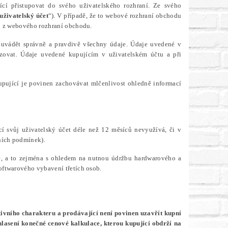
ící přistupovat do svého uživatelského rozhraní. Ze svého
uživatelský účet
“). V případě, že to webové rozhraní obchodu
o z webového rozhraní obchodu.
en uvádět správně a pravdivě všechny údaje. Údaje uvedené v
izovat.
Údaje uvedené kupujícím v uživatelském účtu a při
upující je povinen zachovávat mlčenlivost ohledně informací
ící svůj uživatelský účet déle než 12 měsíců nevyužívá, či v
ních podmínek).
tě, a to zejména s ohledem na nutnou údržbu hardwarového a
oftwarového vybavení třetích osob.
ivního charakteru a prodávající není povinen uzavřít kupní
lasení konečné cenové kalkulace, kterou kupující obdrží na