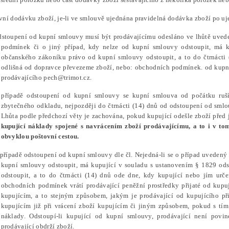
rvní dodávku zboží, je-li ve smlouvě ujednána pravidelná dodávka zboží po u
dstoupení od kupní smlouvy musí být prodávajícímu odesláno ve lhůtě uveden
podmínek či o jiný případ, kdy nelze od kupní smlouvy odstoupit, má k
občanského zákoníku právo od kupní smlouvy odstoupit, a to do čtrnácti 
odlišná od dopravce převezeme zboží, nebo: obchodních podmínek. od kupní
prodávajícího pech@trimot.cz.
 případě odstoupení od kupní smlouvy se kupní smlouva od počátku ruší
zbytečného odkladu, nejpozději do čtrnácti (14) dnů od odstoupení od smlo
Lhůta podle předchozí věty je zachována, pokud kupující odešle zboží před 
kupující náklady spojené s navrácením zboží prodávajícímu, a to i v t
obvyklou poštovní cestou.
 případě odstoupení od kupní smlouvy dle čl. Nejedná-li se o případ uvedený 
kupní smlouvy odstoupit, má kupující v souladu s ustanovením § 1829 ods
odstoupit, a to do čtrnácti (14) dnů ode dne, kdy kupující nebo jím urč
obchodních podmínek vrátí prodávající peněžní prostředky přijaté od kupu
kupujícím, a to stejným způsobem, jakým je prodávající od kupujícího přij
kupujícím již při vrácení zboží kupujícím či jiným způsobem, pokud s tím
náklady. Odstoupí-li kupující od kupní smlouvy, prodávající není povine
prodávající obdrží zboží.