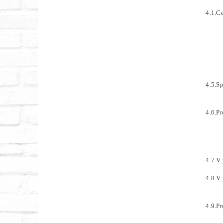
4.1.C
4.5.S
4.6.P
4.7.V 
4.8.V
4.9.P