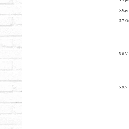
5.6.p
5.7.O
5.8.V
5.9.V