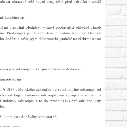
adovat uhrazení celé kupní ceny ještě před odesláním zboží
mně kombinovat.
nými právními předpisy, vystaví prodávající ohledně plateb
u. Prodávající je plátcem daně z přidané hodnoty. Daňový
ho dodání a zašle jej v elektronické podobě na elektronickou
 mimo jiné odstoupit od kupní smlouvy o dodávce:
ním potřebám
vení § 1837 občanského zákoníku nelze mimo jiné odstoupit od
elze od kupní smlouvy odstoupit, má kupující v souladu s
 smlouvy odstoupit, a to do čtrnácti (14) dnů ode dne, kdy
ebo:
ží, které jsou dodávány samostatně,
o částí, nebo