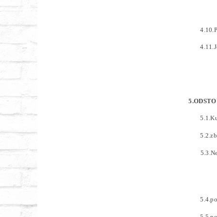
4.10.
4.11.
5.ODSTO
5.1.K
5.2.z
5.3.N
5.4.p
5.5.p