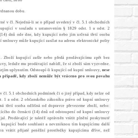
jednanou dobu.
é v čl. Nejedná-li se o případ uvedený v čl. 5.1 obchodních
upující v souladu s ustanovením § 1829 odst. 1 a odst. 2
(14) dnů ode dne, kdy kupující nebo jím určená třetí osoba
 smlouvy může kupující zasílat na adresu elektronické pošty
. Zboží kupující zašle nebo předá prodávajícímu zpět bez
uvy, ledaže mu prodávající nabídl, že si zboží sám vyzvedne.
jejím uplynutím. Odstoupí-li kupující od kupní smlouvy,
nese
om případě, kdy zboží nemůže být vráceno pro svou povahu
v čl. 5.1 obchodních podmínek či o jiný případ, kdy nelze od
t. 1 a odst. 2 občanského zákoníku právo od kupní smlouvy
ená třetí osoba odlišná od dopravce převezeme zboží, nebo:
jícího do čtrnácti (14) dnů od odstoupení od kupní smlouvy
al. Prodávající je taktéž oprávněn vrátit plnění poskytnuté
 kupující bude souhlasit a nevzniknou tím kupujícímu další
n vrátit přijaté peněžní prostředky kupujícímu dříve, než