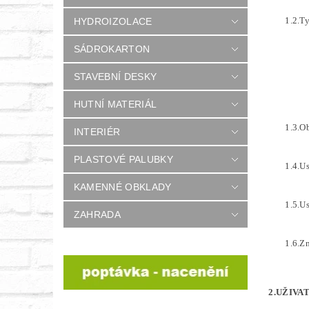
1.2.T
HYDROIZOLACE
SÁDROKARTON
STAVEBNÍ DESKY
HUTNÍ MATERIÁL
1.3.O
INTERIÉR
PLASTOVÉ PALUBKY
1.4.U
KAMENNÉ OBKLADY
1.5.U
ZAHRADA
1.6.Z
2.UŽIVA