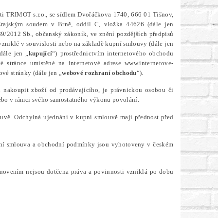
ti TRIMOT s.r.o., se sídlem Dvořáčkova 1740, 666 01 Tišnov,
m Krajským soudem v Brně, oddíl C, vložka 44626
(dále jen
89/2012 Sb., občanský zákoník, ve znění pozdějších předpisů
vzniklé v souvislosti nebo na základě kupní smlouvy (dále jen
dále jen „
kupující
“) prostřednictvím internetového obchodu
 stránce umístěné na internetové adrese www.internetove-
ové stránky (dále jen „
webové rozhraní obchodu
“).
 nakoupit zboží od prodávajícího, je právnickou osobou či
 nebo v rámci svého samostatného výkonu povolání.
uvě. Odchylná ujednání v kupní smlouvě mají přednost před
pní smlouva a obchodní podmínky jsou vyhotoveny v českém
novením nejsou dotčena práva a povinnosti vzniklá po dobu