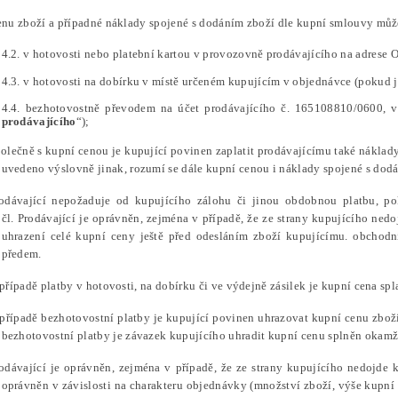
enu zboží a případné náklady spojené s dodáním zboží dle kupní smlouvy můž
4.2. v hotovosti nebo platební kartou v provozovně prodávajícího na adrese 
4.3. v hotovosti na dobírku v místě určeném kupujícím v objednávce (pokud j
4.4. bezhotovostně převodem na účet prodávajícího č. 165108810/0600,
prodávajícího
“);
polečně s kupní cenou je kupující povinen zaplatit prodávajícímu také náklad
uvedeno výslovně jinak, rozumí se dále kupní cenou i náklady spojené s dod
rodávající nepožaduje od kupujícího zálohu či jinou obdobnou platbu, 
čl. Prodávající je oprávněn, zejména v případě, že ze strany kupujícího ned
uhrazení celé kupní ceny ještě před odesláním zboží kupujícímu. obchod
předem.
případě platby v hotovosti, na dobírku či ve výdejně zásilek je kupní cena spla
 případě bezhotovostní platby je kupující povinen uhrazovat kupní cenu zbož
bezhotovostní platby je závazek kupujícího uhradit kupní cenu splněn okamži
rodávající je oprávněn, zejména v případě, že ze strany kupujícího nedojde
oprávněn v závislosti na charakteru objednávky (množství zboží, výše kupn