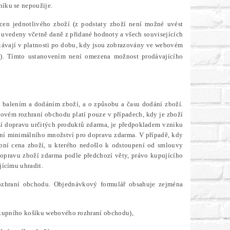
íku se nepoužije.
cen jednotlivého zboží (z podstaty zboží není možné uvést
u uvedeny včetně daně z přidané hodnoty a všech souvisejících
távají v platnosti po dobu, kdy jsou zobrazovány ve webovém
).
Tímto ustanovením není omezena možnost prodávajícího
s balením a dodáním zboží,
a o způsobu a času dodání zboží.
ovém rozhraní obchodu platí pouze v případech, kdy je zboží
zí dopravu určitých produktů zdarma, je předpokladem vzniku
ení minimálního množství pro dopravu zdarma. V případě, kdy
ní cena zboží, u kterého nedošlo k odstoupení od smlouvy
dopravu zboží zdarma podle předchozí věty, právo kupujícího
jícímu uhradit.
ozhraní obchodu. Objednávkový formulář obsahuje zejména
ákupního košíku webového rozhraní obchodu),