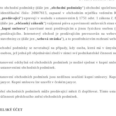
yto obchodní podmínky (dále jen „
obchodní podmínky
“) obchodní společnos
identifikační číslo: 26907615, zapsané v obchodním rejstříku vedené
„
prodávající
“) upravují v souladu s ustanovením § 1751 odst. 1 zákona č. 
(dále jen „
občanský zákoník
“) vzájemná práva a povinnosti smluvních stran 
„
kupní smlouva
“) uzavírané mezi prodávajícím a jinou fyzickou osobou (
prodávajícího. Internetový obchod je prodávajícím provozován na webové
stavebniny.cz (dále jen „
webová stránka
“), a to prostřednictvím rozhraní web
bchodní podmínky se nevztahují na případy, kdy osoba, která má v úmyslu
osobou, jež jedná při objednávání zboží v rámci své podnikatelské činnosti
stanovení odchylná od obchodních podmínek je možné sjednat v kupní smlo
ustanoveními obchodních podmínek.
stanovení obchodních podmínek jsou nedílnou součástí kupní smlouvy. Ku
jazyce. Kupní smlouvu lze uzavřít v českém jazyce.
nění obchodních podmínek může prodávající měnit či doplňovat. Tímto usta
účinnosti předchozího znění obchodních podmínek.
TELSKÝ ÚČET