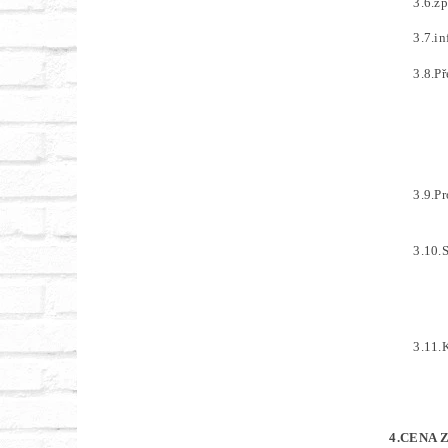
3.6.z
3.7.i
3.8.P
3.9.P
3.10.
3.11.
4.
CENA 