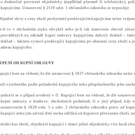
o dodatečné potvrzení objednávky (například písemně či telefonicky), pož
kupujícímu. Ustanovení § 2119 odst. 1 občanského zákoníku se nepoužije.
Případné slevy z ceny zboží poskytnuté prodávajícím kupujícímu nelze vzáje
Je-li to v obchodním styku obvyklé nebo je-li tak stanoveno obecně závaz
prováděných na základě kupní smlouvy kupujícímu daňový doklad – faktur
doklad – fakturu vystaví prodávající kupujícímu po uhrazení ceny zboží a je
adresu kupujícího.
UPENÍ OD KUPNÍ SMLOUVY
upující bere na vědomí, že dle ustanovení § 1837 občanského zákoníku nelze
boží vyrobeného podle požadavků kupujícího nebo přizpůsobeného jeho osob
ejedná-li se o případ uvedený v čl. Kupující bere na vědomí, že dle ustano
kupní smlouvy o dodávce: obchodních podmínek či o jiný případ, kdy n
ustanovením § 1829 odst. 1 a odst. 2 občanského zákoníku právo od kupní
kupující nebo jím určená třetí osoba odlišná od dopravce převezeme zboží, n
oslední kus zboží, objedná-li kupující v rámci jedné objednávky více kusů zbo
oslední položku nebo část dodávky zboží sestávajícího z několika položek neb