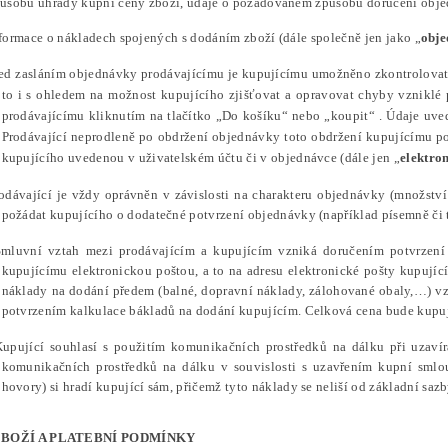
působu úhrady kupní ceny zboží, údaje o požadovaném způsobu doručení obj
nformace o nákladech spojených s dodáním zboží (dále společně jen jako „
obj
řed zasláním objednávky prodávajícímu je kupujícímu umožněno zkontrolovat a
to i s ohledem na možnost kupujícího zjišťovat a opravovat chyby vzniklé
prodávajícímu kliknutím na tlačítko „Do košíku“ nebo „koupit“ .
Údaje uve
Prodávající neprodleně po obdržení objednávky toto obdržení kupujícímu pot
kupujícího uvedenou v uživatelském účtu či v objednávce
(dále jen „
elektro
rodávající je vždy oprávněn v závislosti na charakteru objednávky (množstv
požádat kupujícího o dodatečné potvrzení objednávky (například písemně či t
Smluvní vztah mezi prodávajícím a kupujícím vzniká doručením potvrzení p
kupujícímu elektronickou poštou, a to na adresu elektronické pošty kupují
náklady na dodání předem (balné, dopravní náklady, zálohované obaly,…) v
potvrzením kalkulace bákladů na dodání kupujícím. Celková cena bude kupuj
Kupující souhlasí s použitím komunikačních prostředků na dálku při uzaví
komunikačních prostředků na dálku v souvislosti s uzavřením kupní smlou
hovory) si hradí kupující sám, přičemž tyto náklady se neliší od základní sazb
ZBOŽÍ A PLATEBNÍ PODMÍNKY