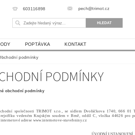
pech@trimot.cz
603116898
VODY
POPTÁVKA
KONTAKT
Obchodní podmínky
CHODNÍ PODMÍNKY
né obchodní podmínky
bchodní společnosti TRIMOT s.r.o., se sídlem Dvořáčkova 1740, 666 01 T
rejstříku vedeném Krajským soudem v Brně, oddíl C, vložka 44626 pro pr
internetové adrese www.internetove-stavebniny.cz
ÚVODNÍ USTANOVENÍ