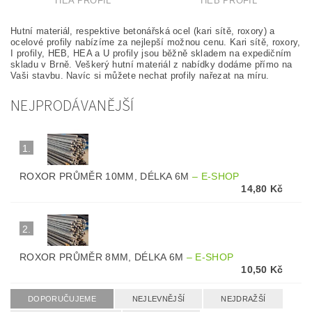
HEA PROFIL
HEB PROFIL
Hutní materiál, respektive betonářská ocel (kari sítě, roxory) a
ocelové profily nabízíme za nejlepší možnou cenu. Kari sítě, roxory,
I profily, HEB, HEA a U profily jsou běžně skladem na expedičním
skladu v Brně. Veškerý hutní materiál z nabídky dodáme přímo na
Vaši stavbu. Navíc si můžete nechat profily nařezat na míru.
NEJPRODÁVANĚJŠÍ
1.
ROXOR PRŮMĚR 10MM, DÉLKA 6M
–
E-SHOP
14,80 Kč
2.
ROXOR PRŮMĚR 8MM, DÉLKA 6M
–
E-SHOP
10,50 Kč
DOPORUČUJEME
NEJLEVNĚJŠÍ
NEJDRAŽŠÍ