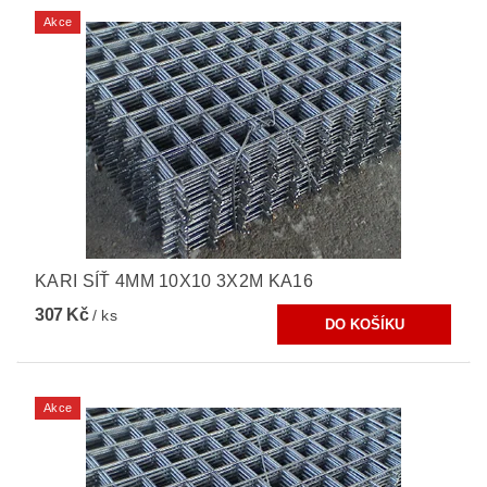
Akce
KARI SÍŤ 4MM 10X10 3X2M KA16
307 Kč
/ ks
Akce