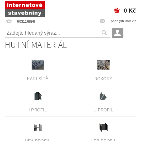
0 Kč
pech@trimot.cz
603116898
HUTNÍ MATERIÁL
KARI SÍTĚ
ROXORY
I PROFIL
U PROFIL