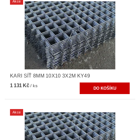
Akce
KARI SÍŤ 8MM 10X10 3X2M KY49
1 131 Kč
/ ks
Akce