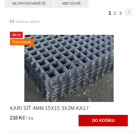
NEJPRODÁVANĚJŠÍ
ABECEDNĚ
1
2
3
63
položek celkem
Akce
Top produkt
KARI SÍŤ 4MM 15X15 3X2M KA17
210 Kč
/ ks