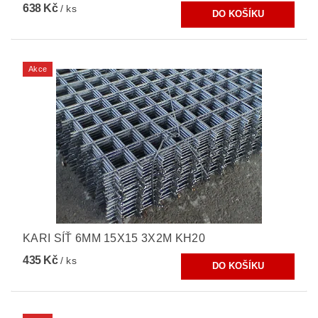
638 Kč
/ ks
Akce
KARI SÍŤ 6MM 15X15 3X2M KH20
435 Kč
/ ks