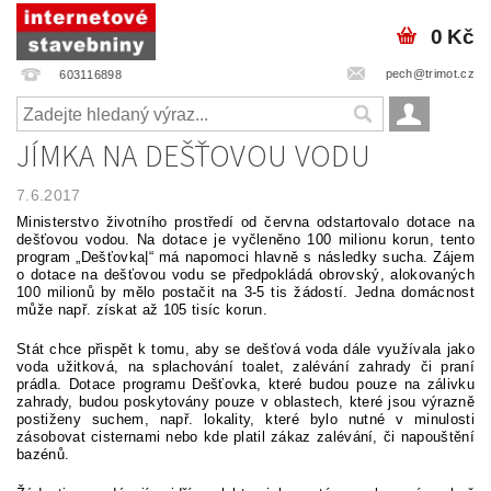
0 Kč
pech@trimot.cz
603116898
JÍMKA NA DEŠŤOVOU VODU
7.6.2017
Ministerstvo životního prostředí od června odstartovalo dotace na
dešťovou vodou. Na dotace je vyčleněno 100 milionu korun, tento
program „Dešťovka|“ má napomoci hlavně s následky sucha. Zájem
o dotace na dešťovou vodu se předpokládá obrovský, alokovaných
100 milionů by mělo postačit na 3-5 tis žádostí. Jedna domácnost
může např. získat až 105 tisíc korun.
Stát chce přispět k tomu, aby se dešťová voda dále využívala jako
voda užitková, na splachování toalet, zalévání zahrady či praní
prádla. Dotace programu Dešťovka, které budou pouze na zálivku
zahrady, budou poskytovány pouze v oblastech, které jsou výrazně
postiženy suchem, např. lokality, které bylo nutné v minulosti
zásobovat cisternami nebo kde platil zákaz zalévání, či napouštění
bazénů.