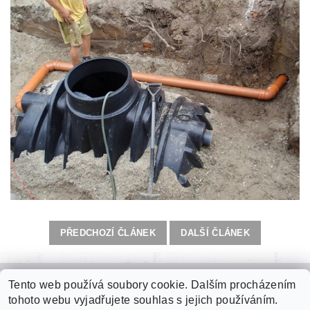
PŘEDCHOZÍ ČLÁNEK
DALŠÍ ČLÁNEK
Tento web používá soubory cookie. Dalším procházením
Zámková dlažba
|
Plastové palubky
|
Kari sítě
|
Jímky na vodu
|
tohoto webu vyjadřujete souhlas s jejich používáním.
Fasádní polystyren
|
Roxory
|
Tepelné izolace