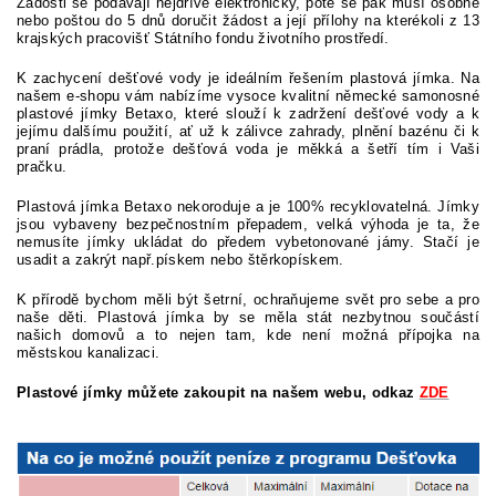
Žádosti se podávají nejdříve elektronicky, poté se pak musí osobně
nebo poštou do 5 dnů doručit žádost a její přílohy na kterékoli z 13
krajských pracovišť Státního fondu životního prostředí.
K zachycení dešťové vody je ideálním řešením plastová jímka. Na
našem e-shopu vám nabízíme vysoce kvalitní německé samonosné
plastové jímky Betaxo, které slouží k zadržení dešťové vody a k
jejímu dalšímu použití, ať už k zálivce zahrady, plnění bazénu či k
praní prádla, protože dešťová voda je měkká a šetří tím i Vaši
pračku.
Plastová jímka Betaxo nekoroduje a je 100% recyklovatelná. Jímky
jsou vybaveny bezpečnostním přepadem, velká výhoda je ta, že
nemusíte jímky ukládat do předem vybetonované jámy. Stačí je
usadit a zakrýt např.pískem nebo štěrkopískem.
K přírodě bychom měli být šetrní, ochraňujeme svět pro sebe a pro
naše děti. Plastová jímka by se měla stát nezbytnou součástí
našich domovů a to nejen tam, kde není možná přípojka na
městskou kanalizaci.
Plastové jímky můžete zakoupit na našem webu, odkaz
ZDE