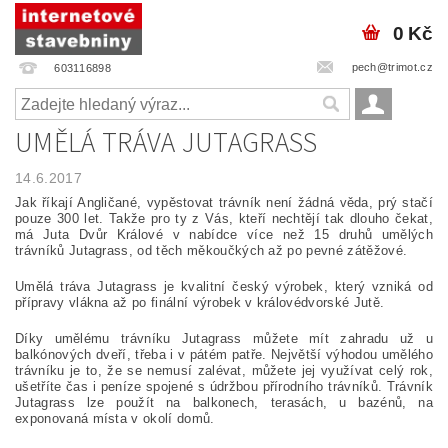
0 Kč
pech@trimot.cz
603116898
UMĚLÁ TRÁVA JUTAGRASS
14.6.2017
Jak říkají Angličané, vypěstovat trávník není žádná věda, prý stačí
pouze 300 let. Takže pro ty z Vás, kteří nechtějí tak dlouho čekat,
má Juta Dvůr Králové v nabídce více než 15 druhů umělých
trávníků Jutagrass, od těch měkoučkých až po pevné zátěžové.
Umělá tráva Jutagrass je kvalitní český výrobek, který vzniká od
přípravy vlákna až po finální výrobek v královédvorské Jutě.
Díky umělému trávníku Jutagrass můžete mít zahradu už u
balkónových dveří, třeba i v pátém patře. Největší výhodou umělého
trávníku je to, že se nemusí zalévat, můžete jej využívat celý rok,
ušetříte čas i peníze spojené s údržbou přírodního trávníků. Trávník
Jutagrass lze použít na balkonech, terasách, u bazénů, na
exponovaná místa v okolí domů.