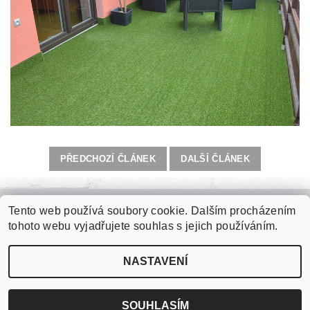
PŘEDCHOZÍ ČLÁNEK
DALŠÍ ČLÁNEK
Tento web používá soubory cookie. Dalším procházením
Zámková dlažba
|
Plastové palubky
|
Kari sítě
|
Jímky na vodu
|
tohoto webu vyjadřujete souhlas s jejich používáním.
Fasádní polystyren
|
Roxory
|
Tepelné izolace
NASTAVENÍ
2026 ©
internetové stavebniny
, všechna práva vyhrazena
Vytvořil Shoptet
SOUHLASÍM