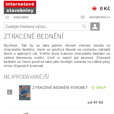
0 Kč
pech@trimot.cz
603116898
ZTRACENÉ BEDNĚNÍ
Rychlost. Tak by se dala jedním slovem shrnout stavba ze
ztraceného bednění, které se používá hlavně na výstavbu základů
domů a opěrných zdí. Vnitřní otvor tvárnice ztraceného bednění se
zalévá betonovou směsí, čímž si zajistí její pevnost. Ztracené
bednění se často používá také jako levnější varianta na zděné ploty
místo štípaných tvarovek.
NEJPRODÁVANĚJŠÍ
ZTRACENÉ BEDNĚNÍ FEROBET
–
E-SHOP
1.
od 47 Kč