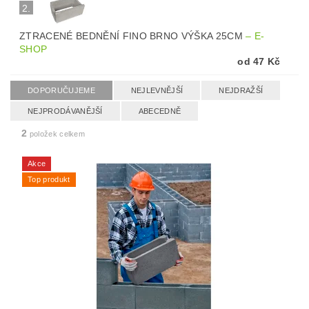
2.
ZTRACENÉ BEDNĚNÍ FINO BRNO VÝŠKA 25CM
–
E-
SHOP
od 47 Kč
DOPORUČUJEME
NEJLEVNĚJŠÍ
NEJDRAŽŠÍ
NEJPRODÁVANĚJŠÍ
ABECEDNĚ
2
položek celkem
Akce
Top produkt