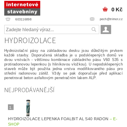
0 Kč
pech@trimot.cz
603116898
HYDROIZOLACE
Hydroizolační pásy na základovou desku jsou důležitým prvkem
každé stavby. Doporučená skladba je u podsklepených domů ve
dvou vrstvách - většinou kombinace základního pásu V60 S35 s
protiradonovou lepenkou (s hliníkovou vložkou). U nepodsklepených
staveb může být použita jedna vrstva modifikovaného pásu pro
střední radonovou zátěž. Vždy se pak doporučuje před aplikací
penetrovat beton asfaltovým penetračním lakem ALP.
NEJPRODÁVANĚJŠÍ
1.
HYDROIZOLACE LEPENKA FOALBIT AL S40 RADON
–
E-
SHOP