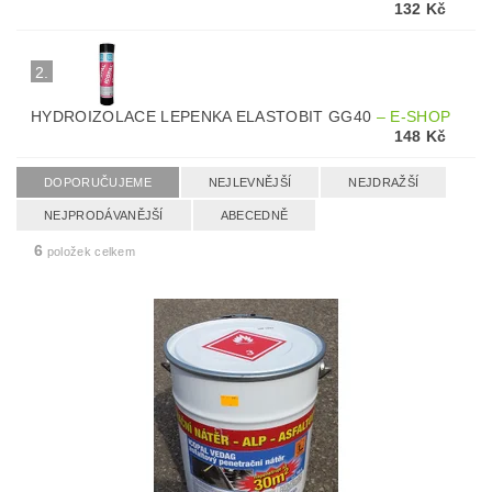
132 Kč
2.
HYDROIZOLACE LEPENKA ELASTOBIT GG40
–
E-SHOP
148 Kč
DOPORUČUJEME
NEJLEVNĚJŠÍ
NEJDRAŽŠÍ
NEJPRODÁVANĚJŠÍ
ABECEDNĚ
6
položek celkem