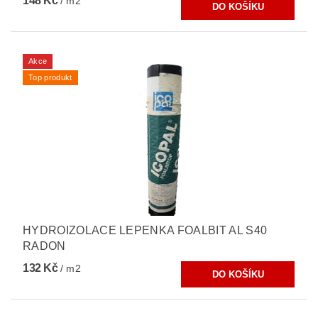
148 Kč
/ m2
Akce
Top produkt
HYDROIZOLACE LEPENKA FOALBIT AL S40
RADON
132 Kč
/ m2