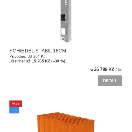
SCHIEDEL STABIL 16CM
Původně:
38 284 Kč
Ušetříte
:
až 15 765 Kč (–30 %)
26 799 Kč
/ ks
od
DETAIL
Akce
Tip