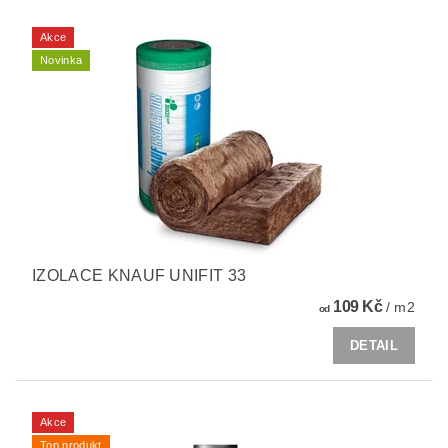
Akce
Novinka
IZOLACE KNAUF UNIFIT 33
109 Kč
/ m2
od
DETAIL
Akce
Top produkt