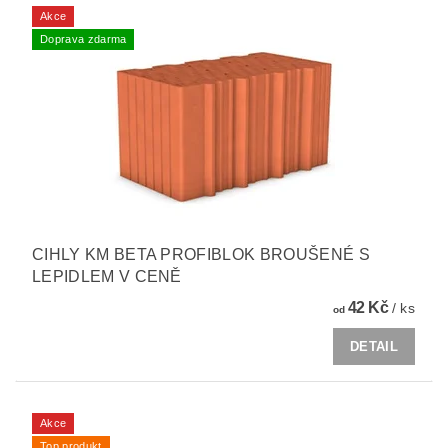
Akce
Doprava zdarma
CIHLY KM BETA PROFIBLOK BROUŠENÉ S
LEPIDLEM V CENĚ
42 Kč
/ ks
od
DETAIL
Akce
Top produkt