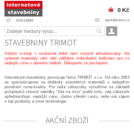
0 Kč
pech@trimot.cz
603116898
STAVEBNINY TRIMOT
Vážení e-shop v současné době není cenově aktualizovaný. Na
vybrané materiály vám rádi uděláme individuální kalkulaci pro co
nejlepší cenu v danném období. Děkujeme za pochopení.
Internetové-stavebniny provozuje firma TRIMOT s.r.o. Od roku 2003
se specializujeme na dodávky stavebních materiálů s nejlepším
poměrem cena-kvalita. Pro naše zákazníky vytváříme na základě
požadavků cenové nabídky "šité na míru" podle toho, zda zákazník
upřednostňuje: nejnižší cenu, zlatou střední cestu, nebo má zájem
o top produkty a nové technologie.
AKČNÍ ZBOŽÍ