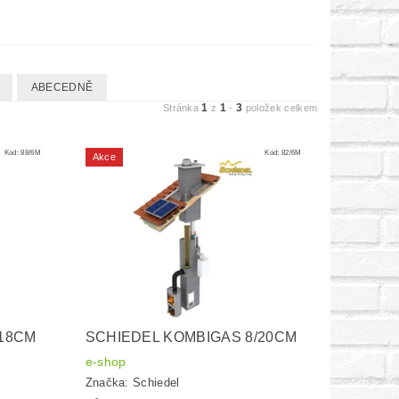
ABECEDNĚ
1
1
3
Stránka
z
-
položek celkem
Kód:
88/6M
Kód:
82/6M
Akce
/18CM
SCHIEDEL KOMBIGAS 8/20CM
e-shop
Značka:
Schiedel