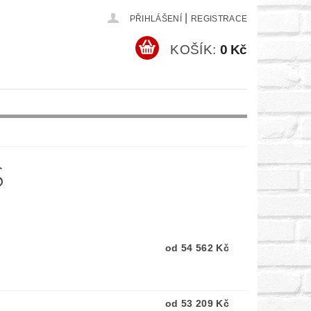
|
PŘIHLÁŠENÍ
REGISTRACE
KOŠÍK:
0 Kč
S
od 54 562 Kč
od 53 209 Kč