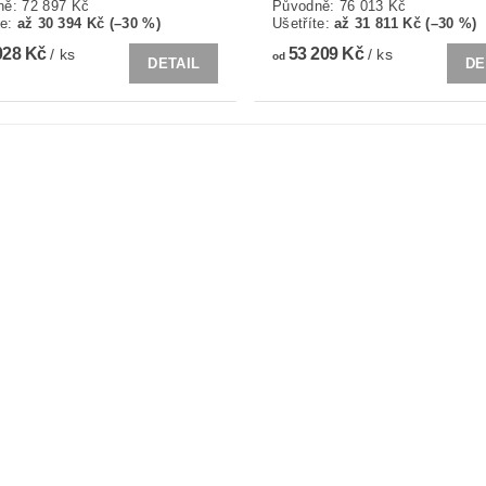
ně:
72 897 Kč
Původně:
76 013 Kč
te
:
až 30 394 Kč (–30 %)
Ušetříte
:
až 31 811 Kč (–30 %)
028 Kč
53 209 Kč
/ ks
/ ks
od
DETAIL
DE