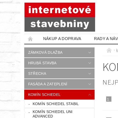
NÁKUP A DOPRAVA
RADY A NÁ
ZÁMKOVÁ DLAŽBA
KO
HRUBÁ STAVBA
STŘECHA
NEJ
FASÁDA A ZATEPLENÍ
KOMÍN SCHIEDEL
1.
KOMÍN SCHIEDEL STABIL
KOMÍN SCHIEDEL UNI
ADVANCED