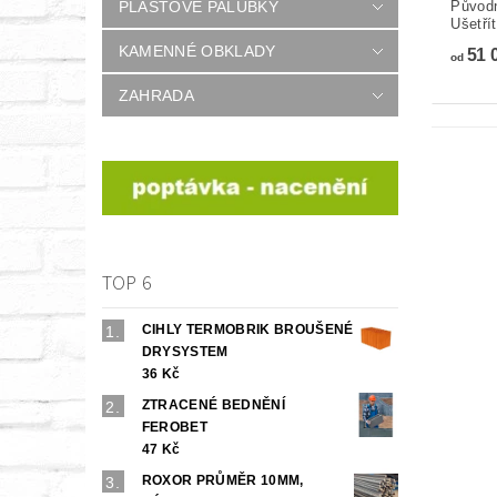
PLASTOVÉ PALUBKY
Původ
Ušetří
KAMENNÉ OBKLADY
51 
od
ZAHRADA
TOP 6
CIHLY TERMOBRIK BROUŠENÉ
DRYSYSTEM
36 Kč
ZTRACENÉ BEDNĚNÍ
FEROBET
47 Kč
ROXOR PRŮMĚR 10MM,