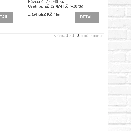
Původně:
77 946 Kč
Ušetříte
:
až 32 474 Kč (–30 %)
54 562 Kč
/ ks
od
TAIL
DETAIL
1
1
3
Stránka
z
-
položek celkem