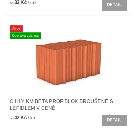
32 Kč
/ m2
od
DETAIL
Akce
Doprava zdarma
CIHLY KM BETA PROFIBLOK BROUŠENÉ S
LEPIDLEM V CENĚ
42 Kč
/ ks
od
DETAIL