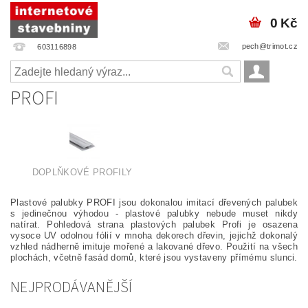
0 Kč
pech@trimot.cz
603116898
PROFI
DOPLŇKOVÉ PROFILY
Plastové palubky PROFI jsou dokonalou imitací dřevených palubek
s jedinečnou výhodou - plastové palubky nebude muset nikdy
natírat. Pohledová strana plastových palubek Profi je osazena
vysoce UV odolnou fólií v mnoha dekorech dřevin, jejichž dokonalý
vzhled nádherně imituje mořené a lakované dřevo. Použití na všech
plochách, včetně fasád domů, které jsou vystaveny přímému slunci.
NEJPRODÁVANĚJŠÍ