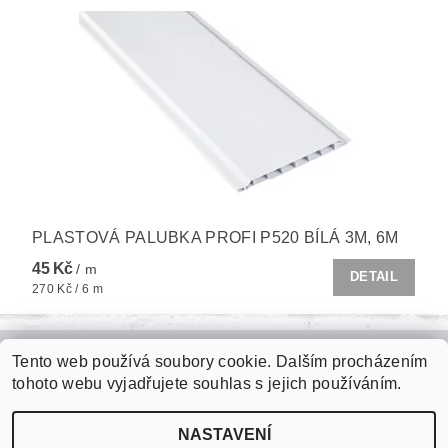
PLASTOVÁ PALUBKA PROFI P520 BÍLÁ 3M, 6M
45 Kč
/ m
DETAIL
270 Kč / 6 m
Tento web používá soubory cookie. Dalším procházením
Zámková dlažba
|
Plastové palubky
|
Kari sítě
|
Jímky na vodu
|
tohoto webu vyjadřujete souhlas s jejich používáním.
Fasádní polystyren
|
Roxory
|
Tepelné izolace
NASTAVENÍ