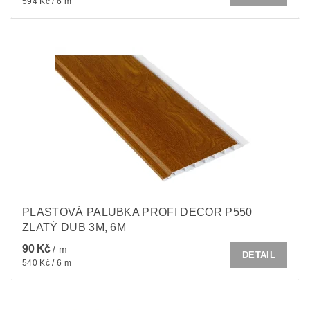
594 Kč / 6 m
PLASTOVÁ PALUBKA PROFI DECOR P550
ZLATÝ DUB 3M, 6M
90 Kč
/ m
DETAIL
540 Kč / 6 m