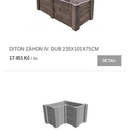
DITON ZÁHON IV. DUB 235X101X75CM
17 451 Kč
/ ks
DETAIL