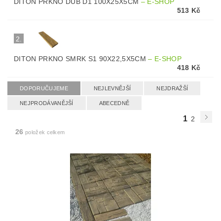
DITON PRKNO DUB D1 100X25X5CM
–
E-SHOP
513 Kč
2.
DITON PRKNO SMRK S1 90X22,5X5CM
–
E-SHOP
418 Kč
DOPORUČUJEME
NEJLEVNĚJŠÍ
NEJDRAŽŠÍ
NEJPRODÁVANĚJŠÍ
ABECEDNĚ
1
2
26
položek celkem