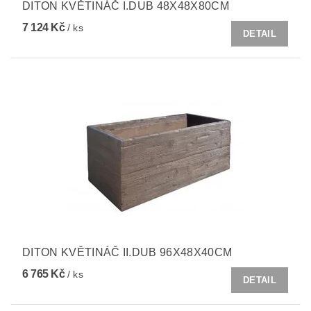
DITON KVĚTINÁČ I.DUB 48X48X80CM
7 124 Kč
/ ks
DETAIL
DITON KVĚTINÁČ II.DUB 96X48X40CM
6 765 Kč
/ ks
DETAIL