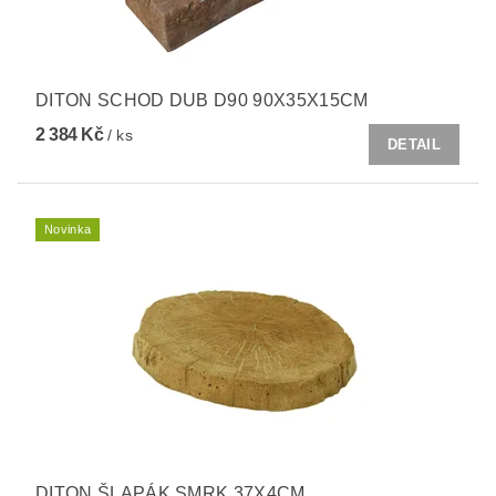
DITON SCHOD DUB D90 90X35X15CM
2 384 Kč
/ ks
DETAIL
Novinka
DITON ŠLAPÁK SMRK 37X4CM