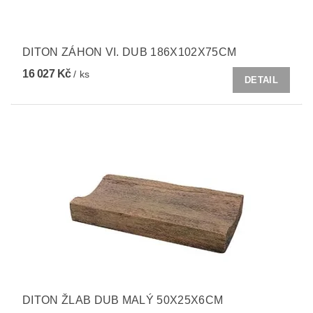
DITON ZÁHON VI. DUB 186X102X75CM
16 027 Kč
/ ks
DETAIL
DITON ŽLAB DUB MALÝ 50X25X6CM