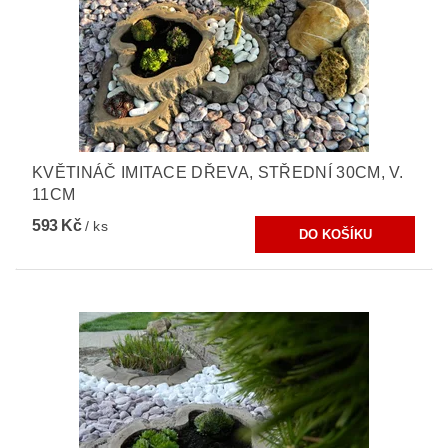
KVĚTINÁČ IMITACE DŘEVA, STŘEDNÍ 30CM, V.
11CM
593 Kč
/ ks