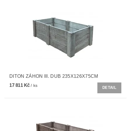
DITON ZÁHON III. DUB 235X126X75CM
17 811 Kč
/ ks
DETAIL