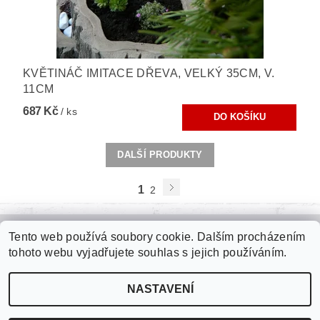
KVĚTINÁČ IMITACE DŘEVA, VELKÝ 35CM, V.
11CM
687 Kč
/ ks
DALŠÍ PRODUKTY
1
2
Tento web používá soubory cookie. Dalším procházením
Zámková dlažba
|
Plastové palubky
|
Kari sítě
|
Jímky na vodu
|
tohoto webu vyjadřujete souhlas s jejich používáním.
Fasádní polystyren
|
Roxory
|
Tepelné izolace
NASTAVENÍ
2026 ©
internetové stavebniny
, všechna práva vyhrazena