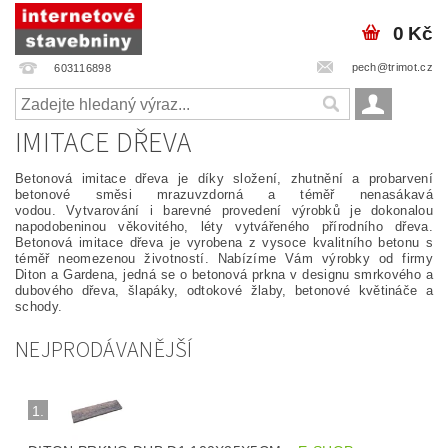
0 Kč
pech@trimot.cz
603116898
IMITACE DŘEVA
Betonová imitace dřeva je díky složení, zhutnění a probarvení
betonové směsi mrazuvzdorná a téměř nenasákavá
vodou. Vytvarování i barevné provedení výrobků je dokonalou
napodobeninou věkovitého, léty vytvářeného přírodního dřeva.
Betonová imitace dřeva je vyrobena z vysoce kvalitního betonu s
téměř neomezenou životností. Nabízíme Vám výrobky od firmy
Diton a Gardena, jedná se o betonová prkna v designu smrkového a
dubového dřeva, šlapáky, odtokové žlaby, betonové květináče a
schody.
NEJPRODÁVANĚJŠÍ
1.