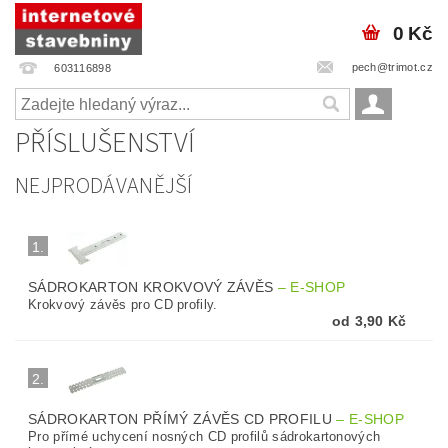
0 Kč
pech@trimot.cz
603116898
PŘÍSLUŠENSTVÍ
NEJPRODÁVANĚJŠÍ
1.
SÁDROKARTON KROKVOVÝ ZÁVĚS
–
E-SHOP
Krokvový závěs pro CD profily.
od 3,90 Kč
2.
SÁDROKARTON PŘÍMÝ ZÁVĚS CD PROFILU
–
E-SHOP
Pro přímé uchycení nosných CD profilů sádrokartonových