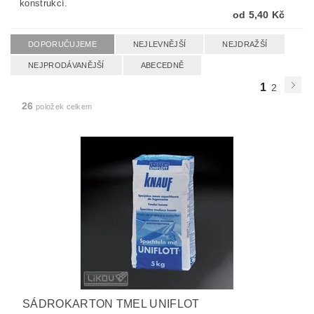
konstrukcí.
od 5,40 Kč
DOPORUČUJEME
NEJLEVNĚJŠÍ
NEJDRAŽŠÍ
NEJPRODÁVANĚJŠÍ
ABECEDNĚ
1
2
26
položek celkem
SÁDROKARTON TMEL UNIFLOT