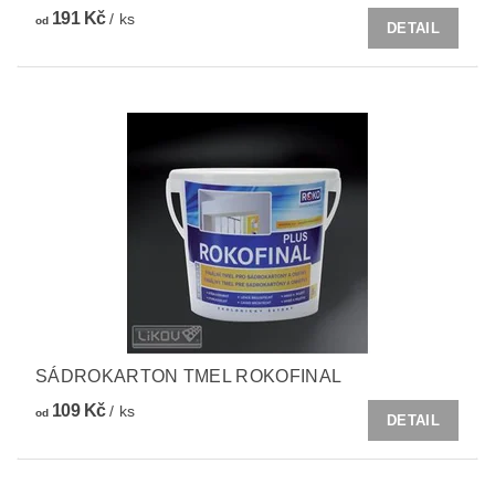
191 Kč
/ ks
od
DETAIL
SÁDROKARTON TMEL ROKOFINAL
109 Kč
/ ks
od
DETAIL