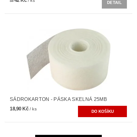
42 Kč
/ ks
od
DETAIL
SÁDROKARTON - PÁSKA SKELNÁ 25MB
18,90 Kč
/ ks