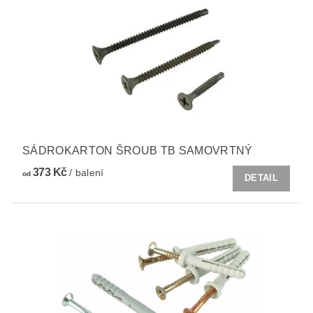
SÁDROKARTON ŠROUB TB SAMOVRTNÝ
373 Kč
/ balení
od
DETAIL