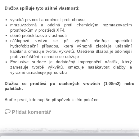
D
lažba splňuje tyto užitné vlastnosti:
vysoká pevnost a odolnost proti obrusu
mrazuvzdorná a odolná proti chemickým rozmrazovacím
prostředkům v prostředí XF4.
dobré protiskluzové vlastnosti
nášlapová vrstva se při výrobě ošetřuje speciální
hydrofobizační přísadou, která výrazně zlepšuje utěsnění
kapilár a omezuje tvorbu výkvětů. Ošetřená dlažba je odolnější
proti znečištění a snadno se udržuje.
Exclusive surface je dodatečný impregnační nástřik, který
zamezuje tvorbě výkvětů, omezuje nasákavost dlažby a
výrazně usnadňuje její údržbu
Dlažba se prodává po ucelených vrstvách (1,08m2) nebo
paletách.
Buďte první, kdo napíše příspěvek k této položce.
Přidat komentář