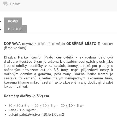
Dotaz
POPIS
DISKUZE
DOPRAVA
rozvoz z odběrného místa
ODBĚRNÉ MÍSTO
Rousínov
(Brno venkov)
Dlažba Parko Kombi Prato černo-bílá
-
skladebná betonová
dlažba o tloušťce 6 cm je určena k dláždění pochozích ploch jako
jsou chodníky, cestičky v zahradách, terasy a také pro plochy s
občasným provozem aut do 3,5 tuny, např. příjezdové cesty k
rodinným domům a garážím, pěší zóny. Dlažba Parko Kombi je
sestava tří kamenů s velmi malým nenápadným zkosením hran,
kterému říkáme mikro fazeta. Takto zkosené hrany dodávají dlažbě
luxusní vzhled.
Rozměry dlažby
(d/š/v) cm
30 x 20 x 6 cm,
20 x 20 x 6 cm,
20 x 10 x 6 cm
váha - 125 kg/m2
balení paleta/vrstva - 10,8/1,08 m2