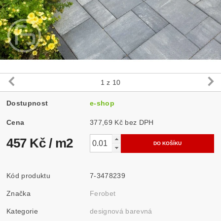
1
z 10
Dostupnost
e-shop
Cena
377,69 Kč bez DPH
457 Kč
/ m2
Kód produktu
7-3478239
Značka
Ferobet
Kategorie
designová barevná