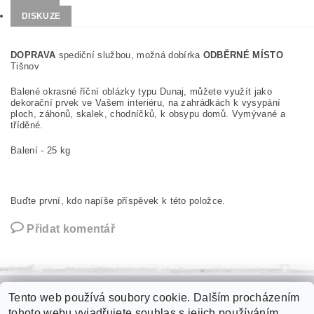
DISKUZE
DOPRAVA
spediční službou, možná dobírka
ODBĚRNÉ MÍSTO
Tišnov
Balené okrasné říční oblázky typu Dunaj, můžete využít jako
dekorační prvek ve Vašem interiéru, na zahrádkách k vysypání
ploch, záhonů, skalek, chodníčků, k obsypu domů. Vymývané a
tříděné.
Balení - 25 kg
Buďte první, kdo napíše příspěvek k této položce.
Přidat komentář
Tento web používá soubory cookie. Dalším procházením
Zámková dlažba
|
Plastové palubky
|
Kari sítě
|
Jímky na vodu
|
tohoto webu vyjadřujete souhlas s jejich používáním.