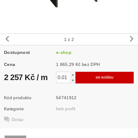
1
z 2
Dostupnost
e-shop
Cena
1 865,29 Kč bez DPH
2 257 Kč
/ m
Kód produktu
54741912
Kategorie
heb profil
Dotaz