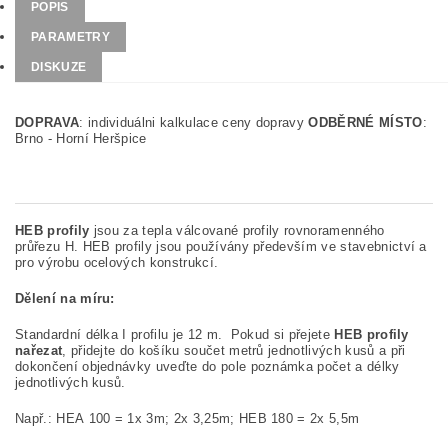
POPIS
PARAMETRY
DISKUZE
DOPRAVA
: individuálni kalkulace ceny dopravy
ODBĚRNÉ MÍSTO
:
Brno - Horní Heršpice
HEB profily
jsou za tepla válcované profily rovnoramenného
průřezu H. HEB profily jsou používány především ve stavebnictví a
pro výrobu ocelových konstrukcí.
Dělení na míru:
Standardní délka I profilu je 12 m. Pokud si přejete
HEB profily
nařezat
, přidejte do košíku součet metrů jednotlivých kusů a při
dokončení objednávky uveďte do pole poznámka počet a délky
jednotlivých kusů.
Např.: HEA 100 = 1x 3m; 2x 3,25m; HEB 180 = 2x 5,5m