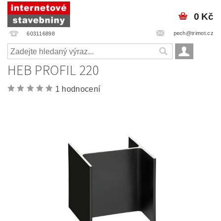
0 Kč
pech@trimot.cz
603116898
HEB PROFIL 220
1 hodnocení