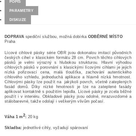
POPIS
PARAMETRY
DISKUZE
DOPRAVA
spediční službou, možná dobírka
ODBĚRNÉ MÍSTO
Praha
Lícové cihlové pásky série OBR jsou dokonalou imitací původních
českých cihel v klasickém formátu 28 cm. Povrch těchto cihlových
pásků je velmi výrazný s hlubokou strukturou. Hlavní výhodou
cihlových pásků v porovnání s klasickými lícovými cihlami je jejich
nízká pořizovací cena, malá tloušťka, zachování autentického
cihlového vzhledu, jednoduchá aplikace a hlavně nízká hmotnost.
Cihlovými pásky lze použít na jakýkoli povrch, včetně zateplených
fasád domů. Díky nízké hmotnosti je lze na zateplené fasády
aplikovat kontaktně s použitím lepidla. Lícové pásky je zcela běžné
použít i v interiéru.
Obkladové pásky jsou odolné, mrazuvzdorné a
stálobarevné, takže odolají i veškerým vlivům počasí.
2
Váha 1 m
:
20 kg
Skladba:
jednotlivé cihly, vyžadují spárovaní