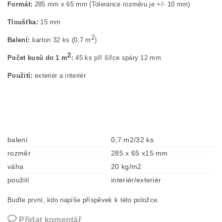
Formát:
285 mm x 65 mm (Tolerance rozměru je +/- 10 mm)
Tloušťka:
15 mm
2
Balení:
karton 32 ks (0,7 m
)
2
Počet kusů do 1 m
:
45 ks pří šířce spáry 12 mm
Použití:
exteriér a interiér
balení
0,7 m2/32 ks
rozměr
285 x 65 x15 mm
váha
20 kg/m2
použití
interiér/exteriér
Buďte první, kdo napíše příspěvek k této položce.
Přidat komentář