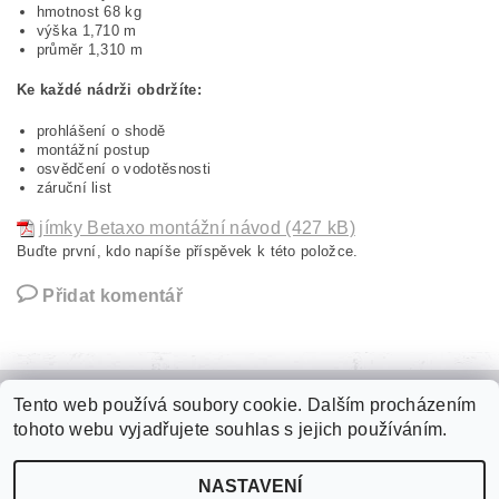
hmotnost 68 kg
výška 1,710 m
průměr 1,310 m
Ke každé nádrži obdržíte:
prohlášení o shodě
montážní postup
osvědčení o vodotěsnosti
záruční list
jímky Betaxo montážní návod (427 kB)
Buďte první, kdo napíše příspěvek k této položce.
Přidat komentář
Tento web používá soubory cookie. Dalším procházením
Zámková dlažba
|
Plastové palubky
|
Kari sítě
|
Jímky na vodu
|
tohoto webu vyjadřujete souhlas s jejich používáním.
Fasádní polystyren
|
Roxory
|
Tepelné izolace
NASTAVENÍ