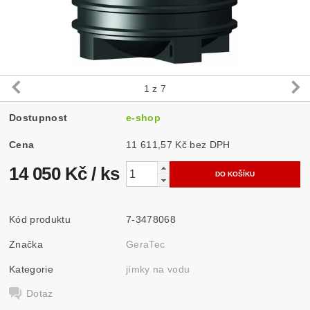
1
z 7
Dostupnost
e-shop
Cena
11 611,57 Kč bez DPH
14 050 Kč
/ ks
Kód produktu
7-3478068
Značka
GeraTec
Kategorie
jímky na vodu
Dotaz