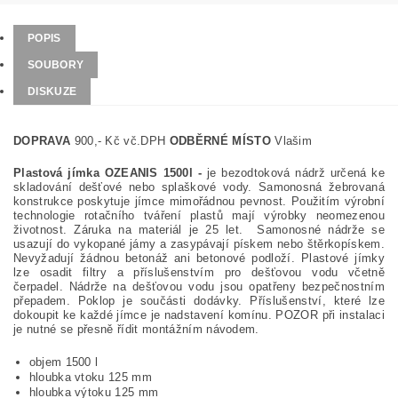
POPIS
SOUBORY
DISKUZE
DOPRAVA
900,- Kč vč.DPH
ODBĚRNÉ MÍSTO
Vlašim
Plastová jímka OZEANIS 1500l -
je bezodtoková nádrž určená ke
skladování dešťové nebo splaškové vody. Samonosná žebrovaná
konstrukce poskytuje jímce mimořádnou pevnost. Použitím výrobní
technologie rotačního tváření plastů mají výrobky neomezenou
životnost. Záruka na materiál je 25 let. Samonosné nádrže se
usazují do vykopané jámy a zasypávají pískem nebo štěrkopískem.
Nevyžadují žádnou betonáž ani betonové podloží. Plastové jímky
lze osadit filtry a příslušenstvím pro dešťovou vodu včetně
čerpadel. Nádrže na dešťovou vodu jsou opatřeny bezpečnostním
přepadem. Poklop je součásti dodávky. Příslušenství, které lze
dokoupit ke každé jímce je nadstavení komínu. POZOR při instalaci
je nutné se přesně řídit montážním návodem.
objem 1500 l
hloubka vtoku 125 mm
hloubka výtoku 125 mm