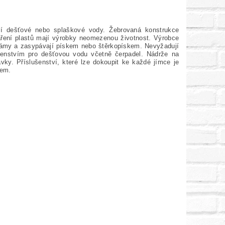
 dešťové nebo splaškové vody. Žebrovaná konstrukce
áření plastů mají výrobky neomezenou životnost. Výrobce
 jámy a zasypávají pískem nebo štěrkopískem. Nevyžadují
lušenstvím pro dešťovou vodu včetně čerpadel. Nádrže na
ky. Příslušenství, které lze dokoupit ke každé jímce je
dem.