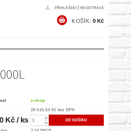
|
PŘIHLÁŠENÍ
REGISTRACE
KOŠÍK:
0 Kč
000L
ost
e-shop
26 016,53 Kč bez DPH
80 Kč
/ ks
uktu
7-3478075