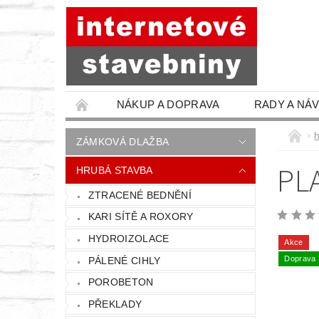
NÁKUP A DOPRAVA
RADY A NÁ
ZÁMKOVÁ DLAŽBA
PL
HRUBÁ STAVBA
ZTRACENÉ BEDNĚNÍ
KARI SÍTĚ A ROXORY
HYDROIZOLACE
Akce
Doprava
PÁLENÉ CIHLY
POROBETON
PŘEKLADY