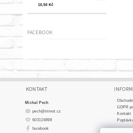
10,50 Kč
FACEBOOK
KONTAKT
INFORM
Obchodn
Michal Pech
GDPR p
pech
@
trimot.cz
Kontakt
603116898
Poptávk
facebook