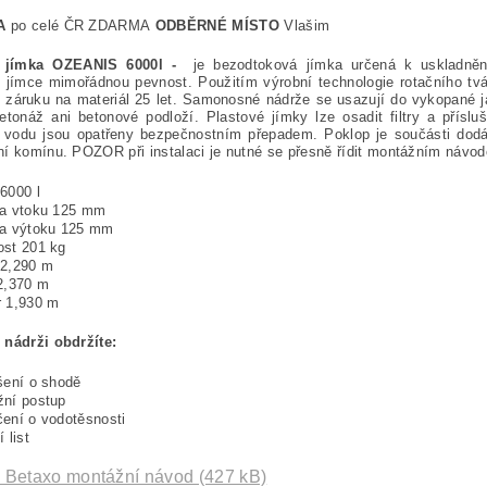
VA
po celé ČR ZDARMA
ODBĚRNÉ MÍSTO
Vlašim
á jímka OZEANIS 6000l -
je bezodtoková jímka určená k uskladnění
e jímce mimořádnou pevnost. Použitím výrobní technologie rotačního tv
e záruku na materiál 25 let. Samonosné nádrže se usazují do vykopané
etonáž ani betonové podloží. Plastové jímky lze osadit filtry a přís
 vodu jsou opatřeny bezpečnostním přepadem. Poklop je součásti dodáv
í komínu. POZOR při instalaci je nutné se přesně řídit montážním návo
6000 l
ka vtoku 125 mm
ka výtoku 125 mm
st 201 kg
 2,290 m
2,370 m
 1,930 m
 nádrži obdržíte:
šení o shodě
ní postup
ení o vodotěsnosti
ní list
y Betaxo montážní návod (427 kB)