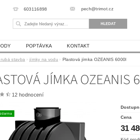
pech@trimot.cz
603116898
VODY
POPTÁVKA
KONTAKT
hrubá stavba
jímky na vodu
Plastová jímka OZEANIS 6000l
ASTOVÁ JÍMKA OZEANIS 6
12 hodnocení
Dostupn
 zdarma
Cena
31 4
Kód prod