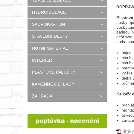
TEPELNÉ IZOLACE
DOPRA
HYDROIZOLACE
Plastov
poskytuj
SÁDROKARTON
poskytuj
žádnou b
STAVEBNÍ DESKY
dešťovou
nadstaven
HUTNÍ MATERIÁL
objem 
hloub
INTERIÉR
hloub
hmotno
PLASTOVÉ PALUBKY
výška
délka 
průměr
KAMENNÉ OBKLADY
Ke každé
ZAHRADA
prohlá
montáž
osvědč
záruč
jímk