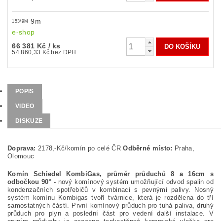
9m
153/9M
e-shop
66 381 Kč
/ ks
54 860,33 Kč bez DPH
POPIS
VIDEO
DISKUZE
Doprava:
2178,-Kč/komín po celé ČR
Odběrné místo:
Praha,
Olomouc
Komín Schiedel KombiGas, průměr průduchů 8 a 16cm s
odbočkou 90° -
nový komínový systém umožňující odvod spalin od
kondenzačních spotřebičů v kombinaci s pevnými palivy. Nosný
systém komínu Kombigas tvoří tvárnice, která je rozdělena do tří
samostatných částí. První komínový průduch pro tuhá paliva, druhý
průduch pro plyn a poslední část pro vedení další instalace. V