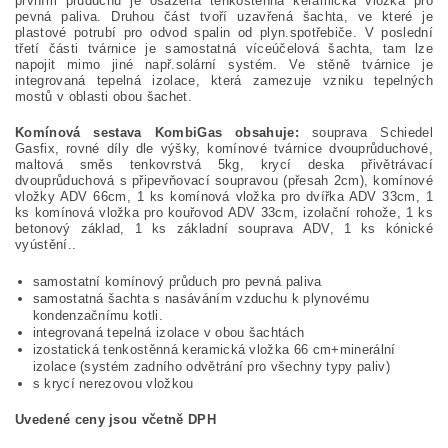
prvním průduchu je osazena tenkostěnná keramická vložka pro
pevná paliva. Druhou část tvoří uzavřená šachta, ve které je
plastové potrubí pro odvod spalin od plyn.spotřebiče. V poslední
třetí části tvárnice je samostatná víceúčelová šachta, tam lze
napojit mimo jiné např.solární systém. Ve stěně tvárnice je
integrovaná tepelná izolace, která zamezuje vzniku tepelných
mostů v oblasti obou šachet.
Komínová sestava KombiGas obsahuje:
souprava Schiedel
Gasfix, rovné díly dle výšky, komínové tvárnice dvouprůduchové,
maltová směs tenkovrstvá 5kg, krycí deska přivětrávací
dvouprůduchová s připevňovací soupravou (přesah 2cm), komínové
vložky ADV 66cm, 1 ks komínová vložka pro dvířka ADV 33cm, 1
ks komínová vložka pro kouřovod ADV 33cm, izolační rohože, 1 ks
betonový základ, 1 ks základní souprava ADV, 1 ks kónické
vyústění..
samostatní komínový průduch pro pevná paliva
samostatná šachta s nasáváním vzduchu k plynovému
kondenzačnímu kotli.
integrovaná tepelná izolace v obou šachtách
izostatická tenkostěnná keramická vložka 66 cm+minerální
izolace (systém zadního odvětrání pro všechny typy paliv)
s krycí nerezovou vložkou
Uvedené ceny jsou včetně DPH