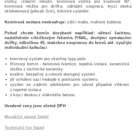
vložky, izolační rohože, komínová vložka pro kouřovod 90°,
komínová vložka pro dvířka, základní souprava, krycí deska
sklobetonová (přesah 2cm), kónické vyústění.
Komínová sestava neobsahuje:
zdící malta, maltová šablona
Pokud chcete komín dovybavit například: větrací šachtou,
nadstřešním cihličkovým řešením FINAL, druhými vymetacími
dvířky, odbočkou 45, statickou soupravou do krovů atd. využijte
individuální kalkulaci
komínový systém pro všechny typy paliv
třívrstvý komín - betonová tvárnice, tepelná izolace, keramická
vložka z technické keramiky
kvalitní, bezpečný a cenově dostupný systém
při vyhoření sazí nedojde k poškození systému
systém se zadním odvětráním pro odvod případné vlhkosti
z tepelné izolace
s krycí deskou z vláknitého betonu
Uvedené ceny jsou včetně DPH
Montážní návod Stabil
Technický list Stabil