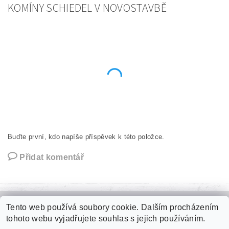
KOMÍNY SCHIEDEL V NOVOSTAVBĚ
Buďte první, kdo napíše příspěvek k této položce.
Přidat komentář
Tento web používá soubory cookie. Dalším procházením
Zámková dlažba
|
Plastové palubky
|
Kari sítě
|
Jímky na vodu
|
tohoto webu vyjadřujete souhlas s jejich používáním.
Fasádní polystyren
|
Roxory
|
Tepelné izolace