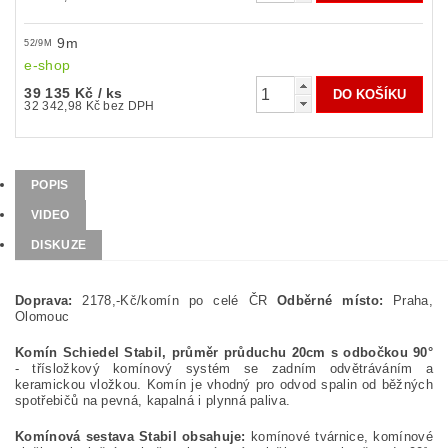
9m
52/9M
e-shop
39 135 Kč
/ ks
32 342,98 Kč bez DPH
POPIS
VIDEO
DISKUZE
Doprava:
2178,-Kč/komín po celé ČR
Odběrné místo:
Praha,
Olomouc
Komín Schiedel Stabil, průměr průduchu 20cm s odbočkou 90°
- třísložkový komínový systém se zadním odvětráváním a
keramickou vložkou. Komín je vhodný pro odvod spalin od běžných
spotřebičů na pevná, kapalná i plynná paliva.
Komínová sestava Stabil obsahuje:
komínové tvárnice, komínové