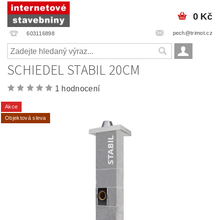
0 Kč
pech@trimot.cz
603116898
SCHIEDEL STABIL 20CM
1 hodnocení
Akce
Objektová sleva