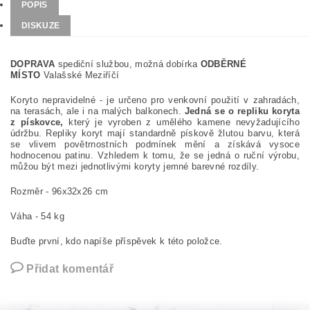
POPIS
DISKUZE
DOPRAVA
spediční službou, možná dobírka
ODBĚRNÉ
MÍSTO
Valašské Meziříčí
Koryto nepravidelné - je určeno pro venkovní použití v zahradách,
na terasách, ale i na malých balkonech.
Jedná se o repliku koryta
z pískovce,
který je vyroben z umělého kamene nevyžadujícího
údržbu. Repliky koryt mají standardně pískově žlutou barvu, která
se vlivem povětrnostních podmínek mění a získává vysoce
hodnocenou patinu. Vzhledem k tomu, že se jedná o ruční výrobu,
můžou být mezi jednotlivými koryty jemné barevné rozdíly.
Rozměr - 96x32x26 cm
Váha - 54 kg
Buďte první, kdo napíše příspěvek k této položce.
Přidat komentář