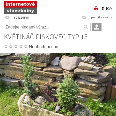
0 Kč
pech@trimot.cz
603116898
KVĚTINÁČ PÍSKOVEC TYP 15
Neohodnoceno