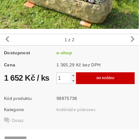
1
z 2
Dostupnost
e-shop
Cena
1 365,29 Kč bez DPH
1 652 Kč
/ ks
Kód produktu
98875738
Kategorie
květináče pískovec
Dotaz