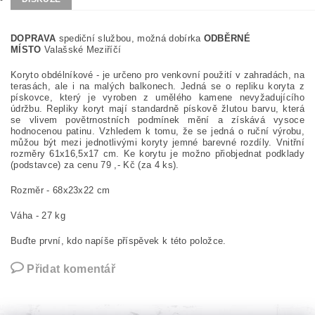
DOPRAVA
spediční službou, možná dobírka
ODBĚRNÉ
MÍSTO
Valašské Meziříčí
Koryto obdélníkové - je určeno pro venkovní použití v zahradách, na
terasách, ale i na malých balkonech. Jedná se o repliku koryta z
pískovce, který je vyroben z umělého kamene nevyžadujícího
údržbu. Repliky koryt mají standardně pískově žlutou barvu, která
se vlivem povětrnostních podmínek mění a získává vysoce
hodnocenou patinu. Vzhledem k tomu, že se jedná o ruční výrobu,
můžou být mezi jednotlivými koryty jemné barevné rozdíly. Vnitřní
rozměry 61x16,5x17 cm. Ke korytu je možno přiobjednat podklady
(podstavce) za cenu 79 ,- Kč (za 4 ks).
Rozměr - 68x23x22 cm
Váha - 27 kg
Buďte první, kdo napíše příspěvek k této položce.
Přidat komentář