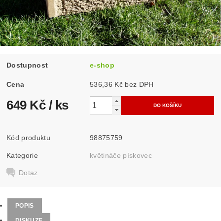
Dostupnost
e-shop
Cena
536,36 Kč bez DPH
649 Kč
/ ks
Kód produktu
98875759
Kategorie
květináče pískovec
Dotaz
POPIS
DISKUZE