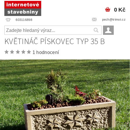
0 Kč
pech@trimot.cz
603116898
KVĚTINÁČ PÍSKOVEC TYP 35 B
1 hodnocení