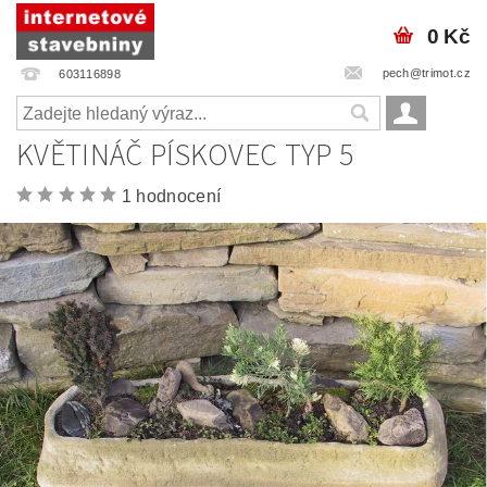
0 Kč
pech@trimot.cz
603116898
KVĚTINÁČ PÍSKOVEC TYP 5
1 hodnocení