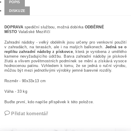
POPIS
DISKUZE
DOPRAVA
spediční službou, možná dobírka
ODBĚRNÉ
MÍSTO
Valašské Meziříčí
Zahradní nádoby - velký obdélník jsou určeny pro venkovní použití
v zahradách, na terasách, ale i na malých balkonech.
Jedná se o
repliku zahradní nádoby z pískovce
, která je vyrobena z umělého
kamene nevyžadujícího údržbu. Barva zahradní nádoby je pískově
žlutá a vlivem povětrnostních podmínek se mění a získává vysoce
hodnocenou patinu. Vzhledem k tomu, že se jedná o ruční výrobu,
můžou být mezi jednotlivými výrobky jemné barevné rozdíly.
Rozměr - 90x33x13 cm
Váha - 33 kg
Buďte první, kdo napíše příspěvek k této položce.
Přidat komentář