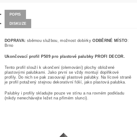
POPIS
DISKUZE
DOPRAVA:
sběrnou službou, možnost dobírky
ODBĚRNÉ MÍSTO
:
Brno
Ukončovací profil P509 pro plastové palubky PROFI DECOR.
Tento profil slouží k ukončení (olemování) plochy obložené
plastovými palubkami. Jako první se vždy montují doplňkové
profily. Do nich se pak zasouvají plastové palubky. Na lícové straně
je profil potažený stejnou dekorativní fólií, jako plastová palubka.
Palubky i profily skladujte pouze ve stínu a na rovném podkladu
(nikdy nenechávejte ležet na přímém slunci).