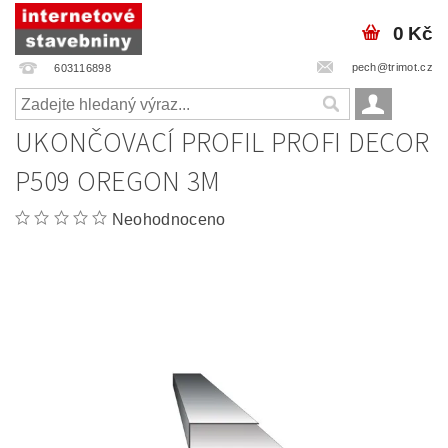
0 Kč
pech@trimot.cz
603116898
UKONČOVACÍ PROFIL PROFI DECOR
P509 OREGON 3M
Neohodnoceno