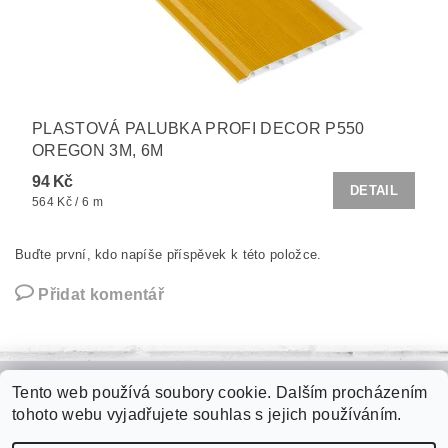
PLASTOVÁ PALUBKA PROFI DECOR P550
OREGON 3M, 6M
94 Kč
DETAIL
564 Kč / 6 m
Buďte první, kdo napíše příspěvek k této položce.
Přidat komentář
Tento web používá soubory cookie. Dalším procházením
Zámková dlažba
|
Plastové palubky
|
Kari sítě
|
Jímky na vodu
|
tohoto webu vyjadřujete souhlas s jejich používáním.
Fasádní polystyren
|
Roxory
|
Tepelné izolace