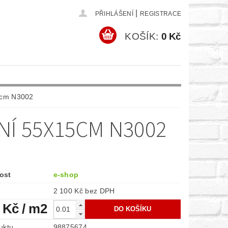
|
PŘIHLÁŠENÍ
REGISTRACE
KOŠÍK:
0 Kč
15cm N3002
NÍ 55X15CM N3002
ost
e-shop
2 100 Kč bez DPH
1 Kč
/ m2
uktu
98875674