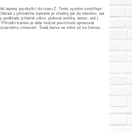
sobě lepeny pryskyřicí do tvaru Z. Tento systém umožňuje
Obklad z přírodního kamene je vhodný jak do interiéru, tak
 podkladu (cihelné zdivo, jádrová omítka, beton, atd.)
. Přírodní kámen je dále možné povrchově upravovat
k výraznému ztmavení. Šedá barva se mění až na černou.