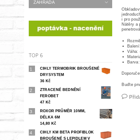
ZAHRADA
Obkladový
jednoduch
i pro pou
Nátěry a 
penetrová
Rozměr
Balení
Váha:
TOP 6
Materiá
Barva:
CIHLY TERMOBRIK BROUŠENÉ
Doporuče
DRYSYSTEM
36 Kč
Buďte prv
ZTRACENÉ BEDNĚNÍ
FEROBET
Přid
47 Kč
ROXOR PRŮMĚR 10MM,
DÉLKA 6M
14,80 Kč
CIHLY KM BETA PROFIBLOK
BROUŠENÉ S LEPIDLEM V