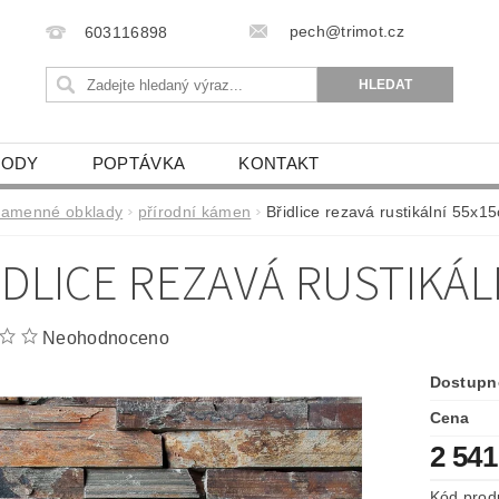
pech@trimot.cz
603116898
VODY
POPTÁVKA
KONTAKT
kamenné obklady
přírodní kámen
Břidlice rezavá rustikální 55x
IDLICE REZAVÁ RUSTIKÁL
Neohodnoceno
Dostupn
Cena
2 54
Kód prod