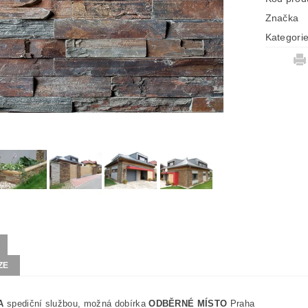
Značka
Kategori
ZE
A
spediční službou, možná dobírka
ODBĚRNÉ MÍSTO
Praha