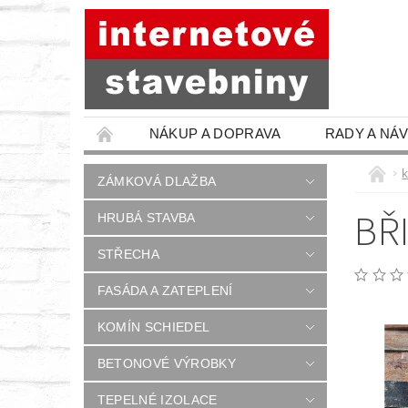
NÁKUP A DOPRAVA
RADY A NÁ
ZÁMKOVÁ DLAŽBA
BŘ
HRUBÁ STAVBA
STŘECHA
FASÁDA A ZATEPLENÍ
KOMÍN SCHIEDEL
BETONOVÉ VÝROBKY
TEPELNÉ IZOLACE