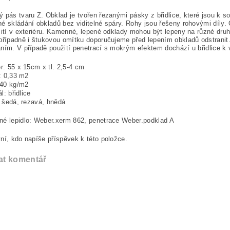
 pás tvaru Z. Obklad je tvořen řezanými pásky z břidlice, které jsou k 
é skládání obkladů bez viditelné spáry. Rohy jsou řešeny rohovými díly. 
žití v exteriéru. Kamenné, lepené odklady mohou být lepeny na různé druhy
případně i štukovou omítku doporučujeme před lepením obkladů odstranit
ním. V případě použití penetrací s mokrým efektem dochází u břidlice 
: 55 x 15cm x tl. 2,5-4 cm
: 0,33 m2
 40 kg/m2
l: břidlice
 šedá, rezavá, hnědá
né lepidlo: Weber.xerm 862, penetrace Weber.podklad A
ní, kdo napíše příspěvek k této položce.
at komentář