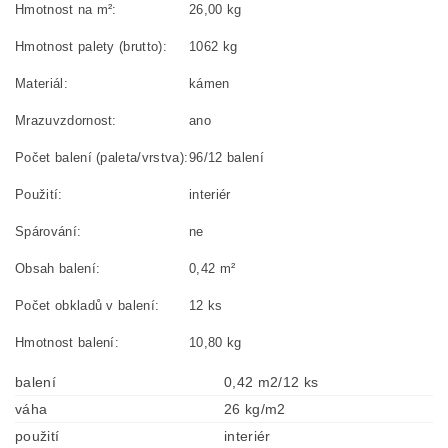
Hmotnost na m²:
26,00 kg
Hmotnost palety (brutto):
1062 kg
Materiál:
kámen
Mrazuvzdornost:
ano
Počet balení (paleta/vrstva):
96/12 balení
Použití:
interiér
Spárování:
ne
Obsah balení:
0,42 m²
Počet obkladů v balení:
12 ks
Hmotnost balení:
10,80 kg
balení
0,42 m2/12 ks
váha
26 kg/m2
použití
interiér