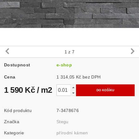
1
z 7
Dostupnost
e-shop
Cena
1 314,05 Kč bez DPH
1 590 Kč
/ m2
Kód produktu
7-3478676
Značka
Stegu
Kategorie
přírodní kámen