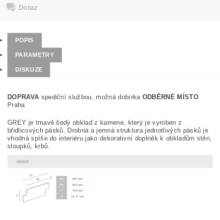
Dotaz
POPIS
PARAMETRY
DISKUZE
DOPRAVA
spediční službou, možná dobírka
ODBĚRNÉ MÍSTO
Praha
GREY je tmavě šedý obklad z kamene, který je vyroben z
břidlicových pásků. Drobná a jemná struktura jednotlivých pásků je
vhodná spíše do interiéru jako dekorativní doplněk k obkladům stěn,
sloupků, krbů.