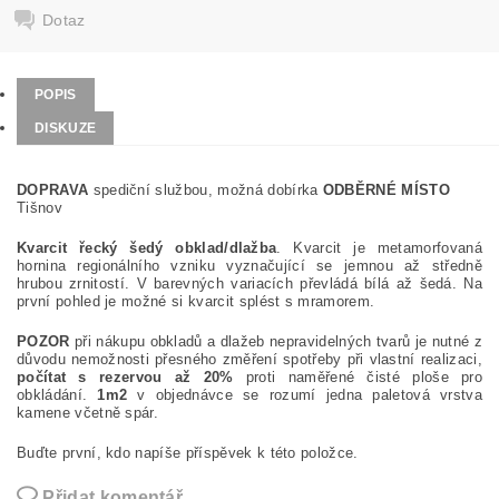
Dotaz
POPIS
DISKUZE
DOPRAVA
spediční službou, možná dobírka
ODBĚRNÉ MÍSTO
Tišnov
Kvarcit řecký šedý obklad/dlažba
. Kvarcit je metamorfovaná
hornina regionálního vzniku vyznačující se jemnou až středně
hrubou zrnitostí. V barevných variacích převládá bílá až šedá. Na
první pohled je možné si kvarcit splést s mramorem.
POZOR
při nákupu obkladů a dlažeb nepravidelných tvarů je nutné z
důvodu nemožnosti přesného změření spotřeby při vlastní realizaci,
počítat s rezervou až 20%
proti naměřené čisté ploše pro
obkládání.
1m2
v objednávce se rozumí jedna paletová vrstva
kamene včetně spár.
Buďte první, kdo napíše příspěvek k této položce.
Přidat komentář