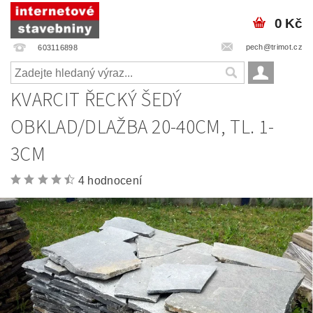
0 Kč
pech@trimot.cz
603116898
KVARCIT ŘECKÝ ŠEDÝ
OBKLAD/DLAŽBA 20-40CM, TL. 1-
3CM
4 hodnocení