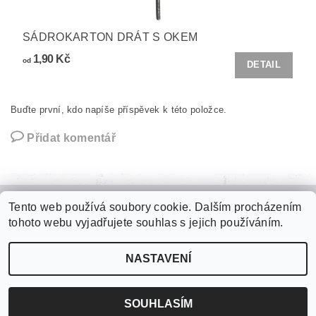
SÁDROKARTON DRÁT S OKEM
1,90 Kč
od
DETAIL
Buďte první, kdo napíše příspěvek k této položce.
Přidat komentář
Tento web používá soubory cookie. Dalším procházením
Zámková dlažba
|
Plastové palubky
|
Kari sítě
|
Jímky na vodu
|
tohoto webu vyjadřujete souhlas s jejich používáním.
Fasádní polystyren
|
Roxory
|
Tepelné izolace
NASTAVENÍ
2026 ©
internetové stavebniny
, všechna práva vyhrazena
Vytvořil Shoptet
SOUHLASÍM