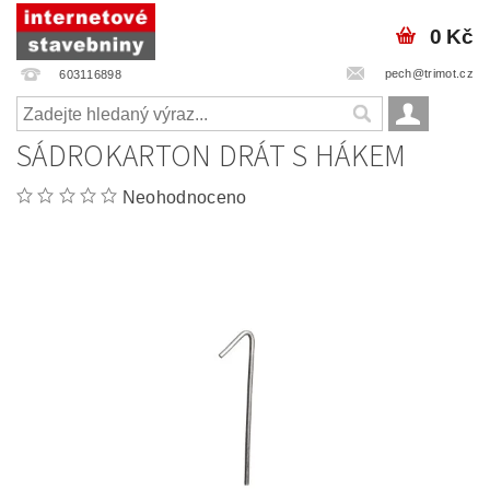
0 Kč
pech@trimot.cz
603116898
SÁDROKARTON DRÁT S HÁKEM
Neohodnoceno