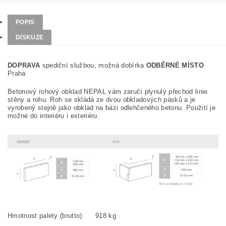
POPIS
DISKUZE
DOPRAVA
spediční službou, možná dobírka
ODBĚRNÉ MÍSTO
Praha
Betonový rohový obklad NEPAL vám zaručí plynulý přechod linie
stěny a rohu. Roh se skládá ze dvou obkladových pásků a je
vyrobený stejně jako obklad na bázi odlehčeného betonu. Použití je
možné do interiéru i exteriéru.
Hmotnost palety (brutto):
918 kg