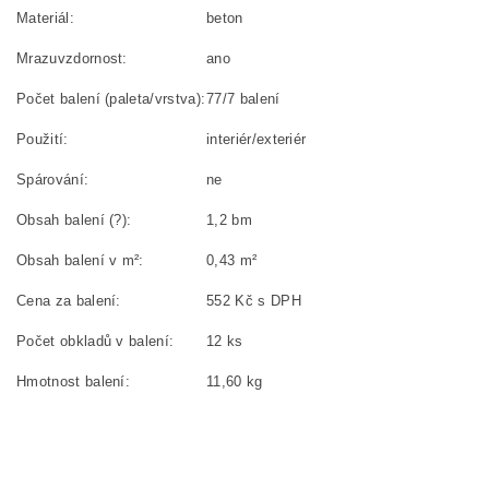
Materiál:
beton
Mrazuvzdornost:
ano
Počet balení (paleta/vrstva):
77/7 balení
Použití:
interiér/exteriér
Spárování:
ne
Obsah balení (?):
1,2 bm
Obsah balení v m²:
0,43 m²
Cena za balení:
552 Kč s DPH
Počet obkladů v balení:
12 ks
Hmotnost balení:
11,60 kg