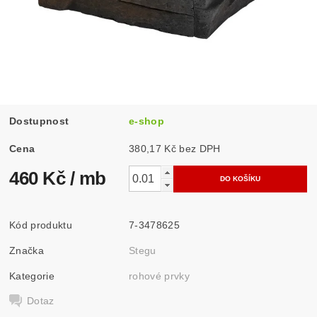
Dostupnost
e-shop
Cena
380,17 Kč bez DPH
460 Kč
/ mb
Kód produktu
7-3478625
Značka
Stegu
Kategorie
rohové prvky
Dotaz