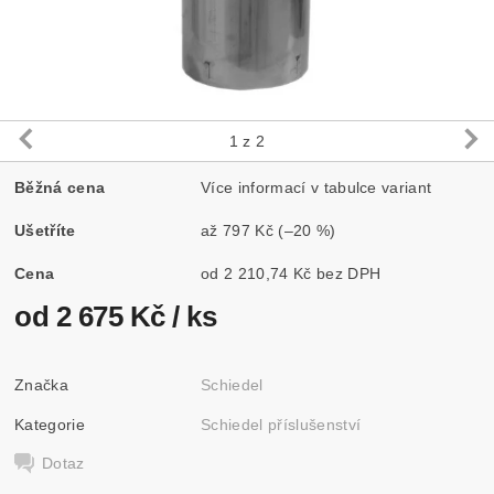
1
z 2
Běžná cena
Více informací v tabulce variant
Ušetříte
až
797 Kč
(–20 %)
Cena
od 2 210,74 Kč bez DPH
od 2 675 Kč
/ ks
Značka
Schiedel
Kategorie
Schiedel příslušenství
Dotaz