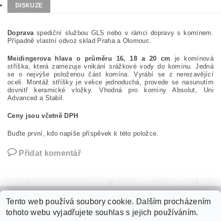
DISKUZE
Doprava
spediční službou GLS nebo v rámci dopravy s komínem.
Případně vlastní odvoz sklad Praha a Olomouc.
Meidingerova hlava o průměru 16, 18 a 20 cm
je komínová
stříška, která zamezuje vnikání srážkové vody do komínu. Jedná
se o nejvýše položenou část komína. Vyrábí se z nerezavějící
oceli. Montáž stříšky je velice jednoduchá, provede se nasunutím
dovnitř keramické vložky. Vhodná pro komíny Absolut, Uni
Advanced a Stabil.
Ceny jsou včetně DPH
Buďte první, kdo napíše příspěvek k této položce.
Přidat komentář
Tento web používá soubory cookie. Dalším procházením
Zámková dlažba
|
Plastové palubky
|
Kari sítě
|
Jímky na vodu
|
tohoto webu vyjadřujete souhlas s jejich používáním.
Fasádní polystyren
|
Roxory
|
Tepelné izolace