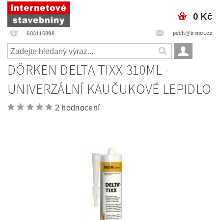
0 Kč
pech@trimot.cz
603116898
DÖRKEN DELTA TIXX 310ML -
UNIVERZÁLNÍ KAUČUKOVÉ LEPIDLO
2 hodnocení