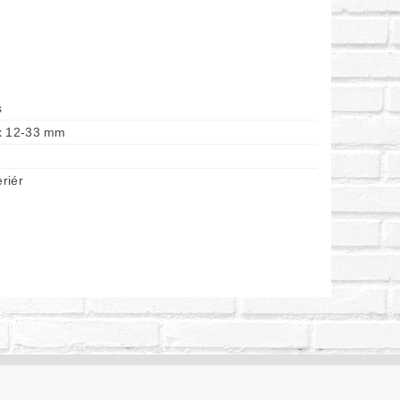
s
x 12-33 mm
eriér