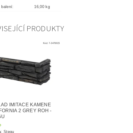
balení:
16,00 kg
ISEJÍCÍ PRODUKTY
Kód:
7-3478615
AD IMITACE KAMENE
FORNIA 2 GREY ROH -
GU
p
a:
Stegu