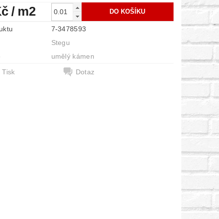
Kč
/ m2
uktu
7-3478593
Stegu
e
umělý kámen
Tisk
Dotaz