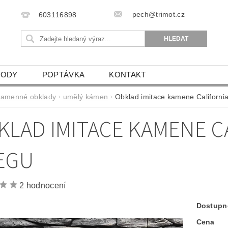
pech@trimot.cz
603116898
VODY
POPTÁVKA
KONTAKT
kamenné obklady
umělý kámen
Obklad imitace kamene California
KLAD IMITACE KAMENE CA
EGU
2 hodnocení
Dostupn
Cena