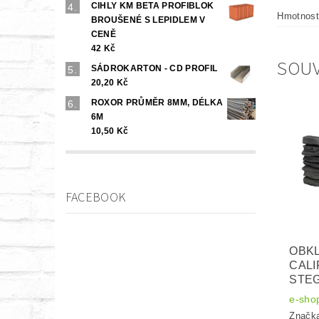
CIHLY KM BETA PROFIBLOK
Hmotnost 
BROUŠENÉ S LEPIDLEM V
CENĚ
42 Kč
SOUV
SÁDROKARTON - CD PROFIL
20,20 Kč
ROXOR PRŮMĚR 8MM, DÉLKA
6M
10,50 Kč
FACEBOOK
OBKL
CALI
STE
e-sho
Značk