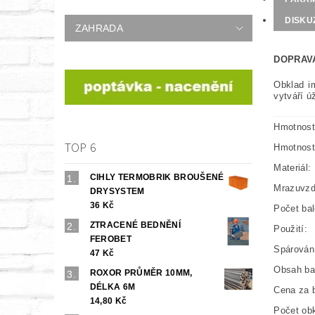
DISKU
ZAHRADA
DOPRAV
Obklad i
vytváří ú
Hmotnost
TOP 6
Hmotnost 
Materiál:
CIHLY TERMOBRIK BROUŠENÉ
Mrazuvzd
DRYSYSTEM
36 Kč
Počet bal
ZTRACENÉ BEDNĚNÍ
Použití:
FEROBET
Spárován
47 Kč
Obsah ba
ROXOR PRŮMĚR 10MM,
DÉLKA 6M
Cena za b
14,80 Kč
Počet obk