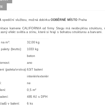
ZE
A
spediční službou, možná dobírka
ODBĚRNÉ MÍSTO
Praha
mitace kamene CALIFORNIA od firmy Stegu má neobvyklou strukturu, re
žasný efekt světla a stínu, které si hrají s bohatou strukturou a barvami.
 na m²:
32,00 kg
palety (brutto):
1033 kg
beton
ornost:
ano
ení (paleta/vrstva):
63/7 balení
interiér/exteriér
í:
ne
lení:
0,5 m²
alení:
485 Kč s DPH
ladů v balení:
6 ks