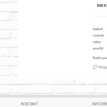
690 K
balení
rozměr
váha
použití
Buďte prv
Přid
KONTAKT
INFORM