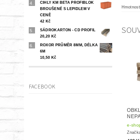
CIHLY KM BETA PROFIBLOK
Hmotnost 
BROUŠENÉ S LEPIDLEM V
CENĚ
42 Kč
SOUV
SÁDROKARTON - CD PROFIL
20,20 Kč
ROXOR PRŮMĚR 8MM, DÉLKA
6M
10,50 Kč
FACEBOOK
OBKL
NEPA
e-sho
Značk