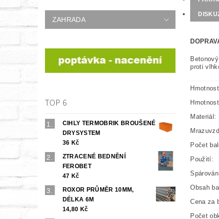
DISKU
ZAHRADA
DOPRAV
Betonový 
proti vlh
Hmotnost
TOP 6
Hmotnost 
Materiál:
CIHLY TERMOBRIK BROUŠENÉ
Mrazuvzd
DRYSYSTEM
36 Kč
Počet bal
ZTRACENÉ BEDNĚNÍ
Použití:
FEROBET
Spárován
47 Kč
Obsah ba
ROXOR PRŮMĚR 10MM,
DÉLKA 6M
Cena za b
14,80 Kč
Počet obk