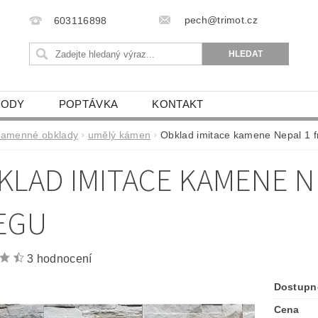
pech@trimot.cz
603116898
VODY
POPTÁVKA
KONTAKT
kamenné obklady
umělý kámen
Obklad imitace kamene Nepal 1 fr
KLAD IMITACE KAMENE NE
EGU
3 hodnocení
Dostupn
Cena