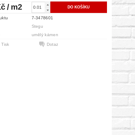
Kč
/ m2
uktu
7-3478601
Stegu
e
umělý kámen
Tisk
Dotaz