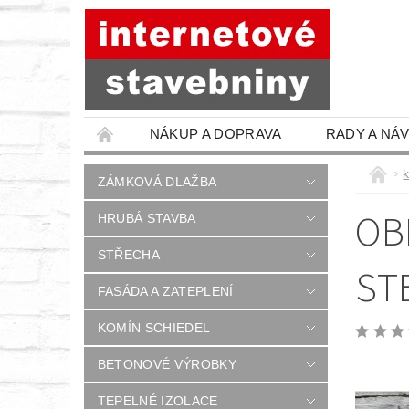
NÁKUP A DOPRAVA
RADY A NÁ
ZÁMKOVÁ DLAŽBA
OB
HRUBÁ STAVBA
STŘECHA
ST
FASÁDA A ZATEPLENÍ
KOMÍN SCHIEDEL
BETONOVÉ VÝROBKY
TEPELNÉ IZOLACE