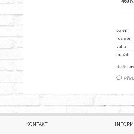
460 K
balení
rozměr
váha
použití
Buďte prv
Přid
KONTAKT
INFORM