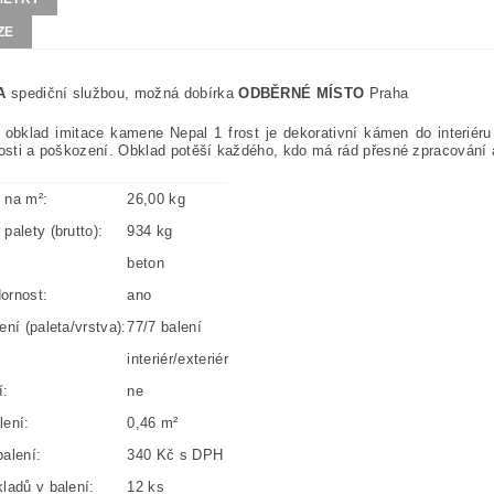
ZE
A
spediční službou, možná dobírka
ODBĚRNÉ MÍSTO
Praha
obklad imitace kamene Nepal 1 frost je dekorativní kámen do interiéru 
kosti a poškození. Obklad potěší každého, kdo má rád přesné zpracování 
 na m²:
26,00 kg
palety (brutto):
934 kg
beton
ornost:
ano
ení (paleta/vrstva):
77/7 balení
interiér/exteriér
í:
ne
lení:
0,46 m²
alení:
340 Kč s DPH
ladů v balení:
12 ks