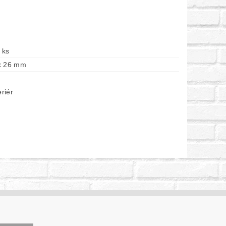
 ks
x 26 mm
eriér