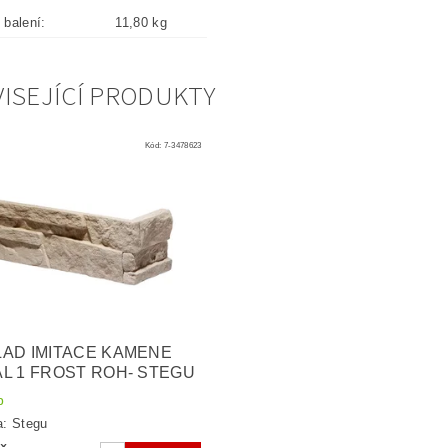
balení:
11,80 kg
ISEJÍCÍ PRODUKTY
Kód:
7-3478623
AD IMITACE KAMENE
L 1 FROST ROH- STEGU
p
a:
Stegu