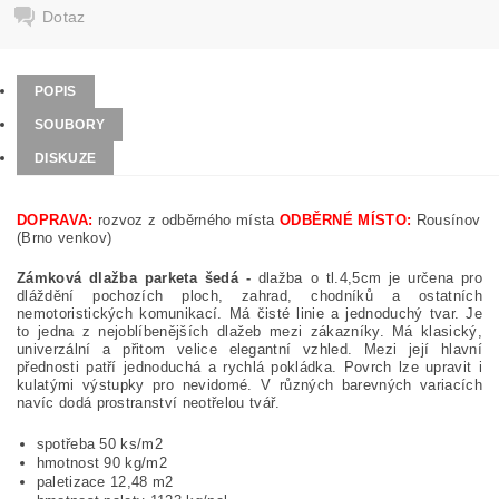
Dotaz
POPIS
SOUBORY
DISKUZE
DOPRAVA:
rozvoz z odběrného místa
ODBĚRNÉ MÍSTO:
Rousínov
(Brno venkov)
Zámková dlažba parketa šedá -
dlažba o tl.4,5cm je určena pro
dláždění pochozích ploch, zahrad, chodníků a ostatních
nemotoristických komunikací. Má čisté linie a jednoduchý tvar. Je
to jedna z nejoblíbenějších dlažeb mezi zákazníky. Má klasický,
univerzální a přitom velice elegantní vzhled. Mezi její hlavní
přednosti patří jednoduchá a rychlá pokládka. Povrch lze upravit i
kulatými výstupky pro nevidomé. V různých barevných variacích
navíc dodá prostranství neotřelou tvář.
spotřeba 50 ks/m2
hmotnost 90 kg/m2
paletizace 12,48 m2