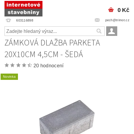
0 Kč
pech@trimot.cz
603116898
ZÁMKOVÁ DLAŽBA PARKETA
20X10CM 4,5CM - ŠEDÁ
20 hodnocení
Novinka