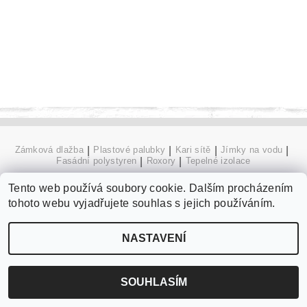
Zámková dlažba
|
Plastové palubky
|
Kari sítě
|
Jímky na vodu
|
Fasádní polystyren
|
Roxory
|
Tepelné izolace
Tento web používá soubory cookie. Dalším procházením
tohoto webu vyjadřujete souhlas s jejich používáním.
2026 ©
internetové stavebniny
, všechna práva vyhrazena
Vytvořil Shoptet
NASTAVENÍ
SOUHLASÍM