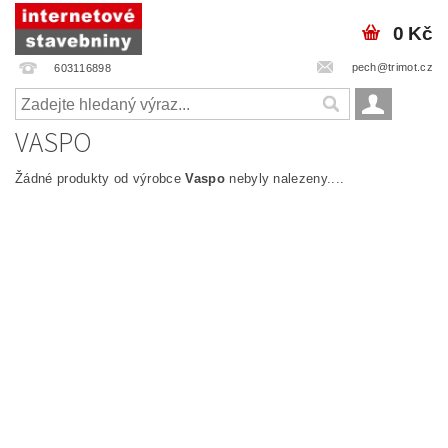
0 Kč
pech@trimot.cz
603116898
VASPO
Žádné produkty od výrobce
Vaspo
nebyly nalezeny....