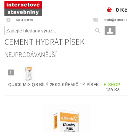
0 Kč
pech@trimot.cz
603116898
CEMENT HYDRÁT PÍSEK
NEJPRODÁVANĚJŠÍ
1.
QUICK MIX QS BÍLÝ 25KG KŘEMIČITÝ PÍSEK
–
E-SHOP
129 Kč