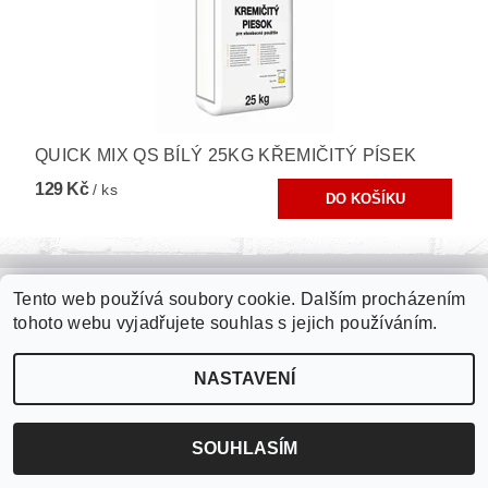
QUICK MIX QS BÍLÝ 25KG KŘEMIČITÝ PÍSEK
129 Kč
/ ks
Tento web používá soubory cookie. Dalším procházením
Zámková dlažba
|
Plastové palubky
|
Kari sítě
|
Jímky na vodu
|
tohoto webu vyjadřujete souhlas s jejich používáním.
Fasádní polystyren
|
Roxory
|
Tepelné izolace
NASTAVENÍ
2026 ©
internetové stavebniny
, všechna práva vyhrazena
Vytvořil Shoptet
SOUHLASÍM